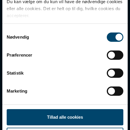
Du kan vælge om du kun vil have de nødvendige cookies
DOWNLOAD
CVR nr.: 41854510
eller alle cookies. Det er helt op til dig, hvilke cookies du
accepterer.
DAFA BUILDING SOLUTIONS
Kom hurtigt til
Samtykkevalg
DAFA INDUSTRIAL SOLUTIONS
Nødvendig
PRODUKTER
DAFA GROUP
DOWNLOAD
Præferencer
OM DBS
KONTAKT
Statistik
FORHANDLERE
COOKIES OG PERSONDATA
Marketing
Følg os
Tillad alle cookies