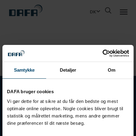
DK
PRODUKTER
BÆREDYGTIGHED
Samtykke
Detaljer
Om
PROJEKTERING
DAFA BUILDING SOLUTIONS
DAFA bruger cookies
A/S
OM DBS
Vi gør dette for at sikre at du får den bedste og mest
optimale online oplevelse. Nogle cookies bliver brugt til
statistik og målrettet marketing, mens andre gemmer
Holmstrupgaardvej 1
KONTAKT
DK-8220 Brabrand
dine præferencer til dit næste besøg.
T +45 87 47 66 66
E dbs@dafa-group.com