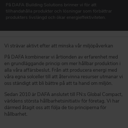
På DAFA Building Solutions brinner vi för att
DAFA BUILDING SOLUTIONS
EPD
tillhandahålla produkter och lösningar som förbättrar
Miljøvaredeklarationer
DAFA INDUSTRIAL SOLUTIONS
produkters livslängd och ökar energieffektiviteten.
DAFA GROUP
GÅ TILL BÆREDYGTIGHED
Vi strävar aktivt efter att minska vår miljöpåverkan
På DAFA kombinerar vi årtionden av erfarenhet med
en grundläggande princip om mer hållbar produktion i
alla våra affärsbeslut. Från att producera energi med
våra egna solceller till att återvinna resurser utmanar vi
oss ständigt att bli bättre på att ta hand om miljön.
Sedan 2010 är DAFA anslutet till FN:s Global Compact,
världens största hållbarhetsinitiativ för företag. Vi har
därmed åtagit oss att följa de tio principerna för
hållbarhet.