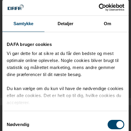
ROHS
Samtykke
Detaljer
Om
PFAS STATEMENT
POPS STATEMENT
DAFA bruger cookies
TSCA STATEMENT
Vi gør dette for at sikre at du får den bedste og mest
optimale online oplevelse. Nogle cookies bliver brugt til
GLOBAL COMPACT
statistik og målrettet marketing, mens andre gemmer
dine præferencer til dit næste besøg.
CODE OF CONDUCT
Du kan vælge om du kun vil have de nødvendige cookies
eller alle cookies. Det er helt op til dig, hvilke cookies du
accepterer.
DGNB-DEKLARATIONER
Samtykkevalg
Nødvendig