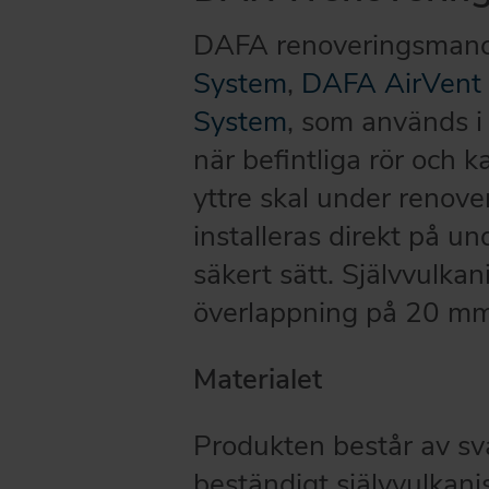
DAFA renoveringsmanc
System
,
DAFA AirVent
System
, som används i
när befintliga rör och
yttre skal under renov
installeras direkt på un
säkert sätt. Självvulka
överlappning på 20 mm
Materialet
Produkten består av sva
beständigt självvulkan