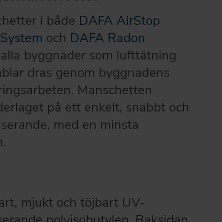
hetter i både
DAFA AirStop
 System
och
DAFA Radon
 alla byggnader som lufttätning
 kablar dras genom byggnadens
eringsarbeten. Manschetten
derlaget på ett enkelt, snabbt och
niserande, med en minsta
.
rt, mjukt och töjbart UV-
iserande polyisobutylen. Baksidan