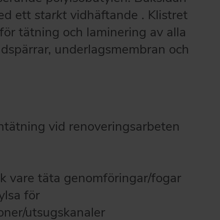
ed ett
starkt
vidhäftande . Klistret
 för tätning och laminering av alla
indspärrar, underlagsmembran och
ntätning vid renoveringsarbeten
k vare täta genomföringar/fogar
ylsa för
oner/utsugskanaler