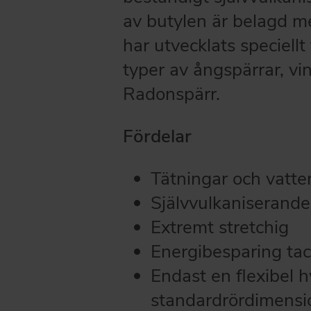
av butylen är belagd m
har utvecklats speciellt
typer av ångspärrar, v
Radonspärr.
Fördelar
Tätningar och vatte
Självvulkaniserande
Extremt stretchig
Energibesparing tac
Endast en flexibel h
standardrördimensi