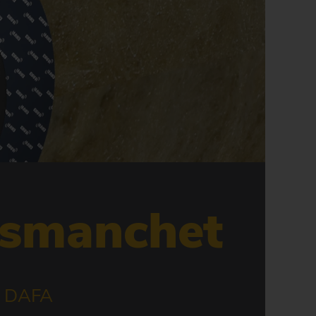
gsmanchet
ra DAFA