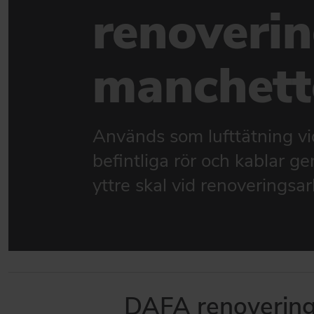
renoveri
Produkter til facader
DAFA GLAS, FÖNSTER- OCH DÖRRTÄTNING
Tätning av fönster och dörrar
manchett
BYGGEINDUSTRI
Stærkt produktmatch til byggeindustrien
GARANTIER
Används som lufttätning vi
DAFAs funktions- och produktgarantier
befintliga rör och kablar
yttre skal vid renoveringsa
GÅ TILL PRODUKTER
DAFA renoverin