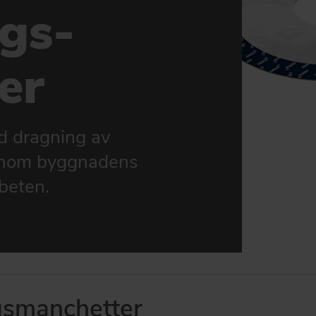
ngs-
er
d dragning av
 genom byggnadens
rbeten.
gsmanchetter