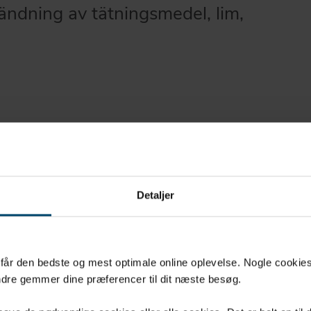
vändning av tätningsmedel, lim,
r/rör från Ø5 till Ø30 mm
från Ø30 till Ø80 mm
från Ø80 till Ø140 mm
Detaljer
från Ø140 till Ø180 mm
eras i förpackningar om 25
u får den bedste og mest optimale online oplevelse. Nogle cookies b
dre gemmer dine præferencer til dit næste besøg.