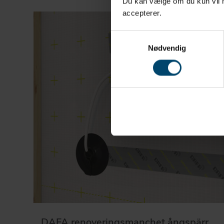
Du kan vælge om du kun vil ha
accepterer.
Samtykkevalg
Nødvendig
DAFA renoveringsmanchet ångspärr