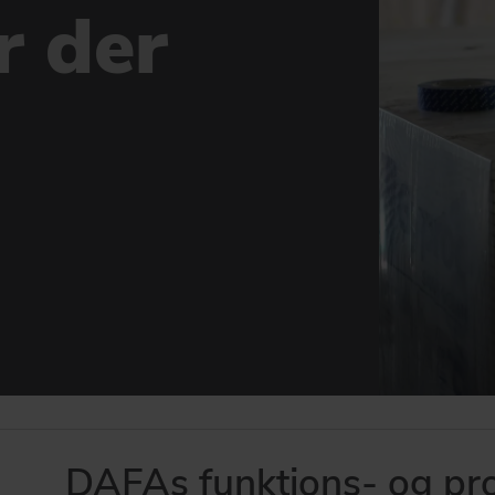
r der
DAFAs funktions- og pr