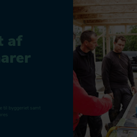
t af
arer
e til byggeriet samt
ores