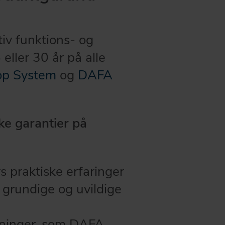
iv funktions- og
eller 30 år på alle
op System
og
DAFA
ke garantier på
s praktiske erfaringer
grundige og uvildige
øsninger, som DAFA