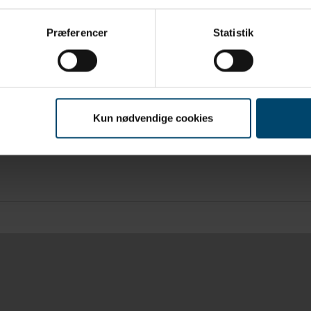
Præferencer
Statistik
DAFA AirVent System
Tætning tag og facade
Kun nødvendige cookies