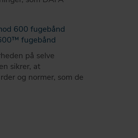
lmod 600 fugebånd
600™ fugebånd
rheden på selve
n sikrer, at
arder og normer, som de