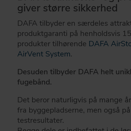
giver større sikkerhed
DAFA tilbyder en særdeles attrakt
produktgaranti på henholdsvis 15 
produkter tilhørende
DAFA AirSt
AirVent System
.
Desuden tilbyder DAFA helt unik
fugebånd.
Det beror naturligvis på mange år
fra byggepladserne, men også på 
testresultater.
Begge dele er indbefattet i de l