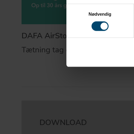
Samtykkevalg
Nødvendig
DAFA AirStop System
Tætning tag og facade
DOWNLOAD