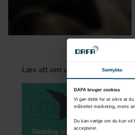
Læs alt om vores garantier her
Samtykke
DAFA bruger cookies
Vi gør dette for at sikre at d
målrettet marketing, mens an
Du kan vælge om du kun vil ha
accepterer.