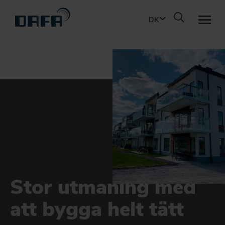
DK
PRODUKTER
BÆREDYGTIGHED
PROJEKTERING
OM DBS
Stor utmaning med
KONTAKT
att bygga helt tätt