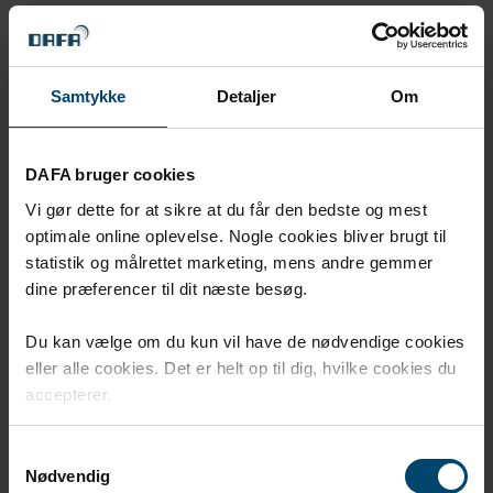
DAFA är enkelt att jobba med och innehar alla detaljer
ett projekt behöver. Genom att dokumentera fick vi
även 30 års funktions- och produktgaranti som vi kan
ge våra kunder."
Samtykke
Detaljer
Om
DAFA bruger cookies
Vi gør dette for at sikre at du får den bedste og mest
optimale online oplevelse. Nogle cookies bliver brugt til
statistik og målrettet marketing, mens andre gemmer
dine præferencer til dit næste besøg.
Du kan vælge om du kun vil have de nødvendige cookies
eller alle cookies. Det er helt op til dig, hvilke cookies du
accepterer.
Samtykkevalg
Nødvendig