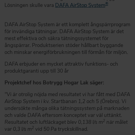
®
Lösningen skulle vara
DAFA AirStop System
DAFA AirStop System är ett komplett ångspärrprogram
för invändiga tätningar. DAFA AirStop System är det
mest effektiva och säkra tätningssystemet för
ångspärrar. Produktserien stöder hållbart byggande
och minskar energiförbrukningen till förmån för miljön.
DAFA erbjuder en mycket attraktiv funktions- och
produktgaranti upp till 30 år
Projektchef hos Botrygg Hogar Lak säger:
"Vi är otrolig nöjda med resultatet vi har fått med DAFA
AirStop System i kv. Startbanan 1,2 och 5 (Örebro). Vi
undersökte många olika tätningssystem på marknaden
och valde DAFA eftersom konceptet var väl uttänkt.
2
Resultatet och luftläckaget blev 0,138 l/s m
när målet
2
var 0,3 l/s m
vid 50 Pa tryckskillnad.