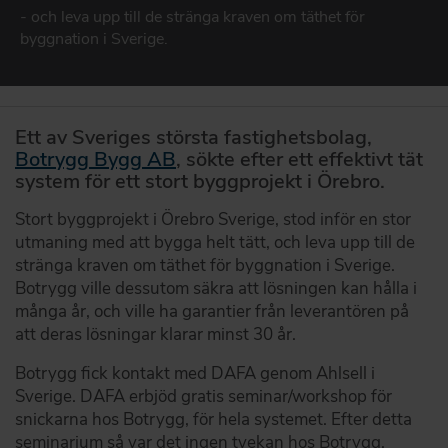
DOWNLOAD
- och leva upp till de stränga kraven om täthet för
byggnation i Sverige.
DAFA BUILDING SOLUTIONS
DAFA INDUSTRIAL SOLUTIONS
Ett av Sveriges största fastighetsbolag,
Botrygg Bygg AB
, sökte efter ett effektivt tät
DAFA GROUP
system för ett stort byggprojekt i Örebro.
Stort byggprojekt i Örebro Sverige, stod inför en stor
utmaning med att bygga helt tätt, och leva upp till de
stränga kraven om täthet för byggnation i Sverige.
Botrygg ville dessutom säkra att lösningen kan hålla i
många år, och ville ha garantier från leverantören på
att deras lösningar klarar minst 30 år.
Botrygg fick kontakt med DAFA genom Ahlsell i
Sverige. DAFA erbjöd gratis seminar/workshop för
snickarna hos Botrygg, för hela systemet. Efter detta
seminarium så var det ingen tvekan hos Botrygg.