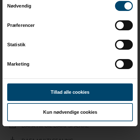
Nødvendig
DAFA DOBBELTKLÆBENDE TAPE
DAFA DUO LYSNINGSFOLIE
Præferencer
DAFA EPDM GUMMIDUG
Statistik
DAFA ECOFOIL DAMPSPÆRRE
Marketing
DAFA EXFOIL DAMPSPÆRRE
DAFA FLEX 600 FUGEBÅND
Tillad alle cookies
DAFA FOLIEKLÆB
DAFA HI-TACK TAPE
Kun nødvendige cookies
DAFA HIFOIL DAMPSPÆRRE