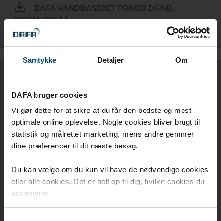
DAFA VANDBASERET PRIMER DGNB,
INDIKATOR 11
Samtykke
Detaljer
Om
LEVERANDØRERKLÆRINGER -
EU TAKSONOMIENS DNSH-
DAFA bruger cookies
KRITERIER
Vi gør dette for at sikre at du får den bedste og mest
optimale online oplevelse. Nogle cookies bliver brugt til
statistik og målrettet marketing, mens andre gemmer
BUTYL TYPE 390
dine præferencer til dit næste besøg.
DAFA AIRSTOP HJØRNER
Du kan vælge om du kun vil have de nødvendige cookies
eller alle cookies. Det er helt op til dig, hvilke cookies du
DAFA BUTYL 200 FUGEMASSE
accepterer.
DAFA DIFOIL DAMPBREMSE
Samtykkevalg