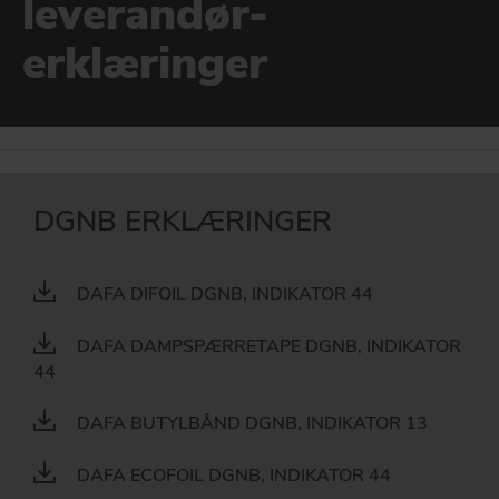
leverandør-
Til brug ved anvendelse i DGNB certificerede byggerier.
DOWNLOAD
erklæringer
EPD
Miljøvaredeklarationer
DAFA BUILDING SOLUTIONS
DAFA INDUSTRIAL SOLUTIONS
GÅ TIL BÆREDYGTIGHED
DAFA GROUP
DGNB ERKLÆRINGER
DAFA DIFOIL DGNB, INDIKATOR 44
DAFA DAMPSPÆRRETAPE DGNB, INDIKATOR
44
DAFA BUTYLBÅND DGNB, INDIKATOR 13
DAFA ECOFOIL DGNB, INDIKATOR 44