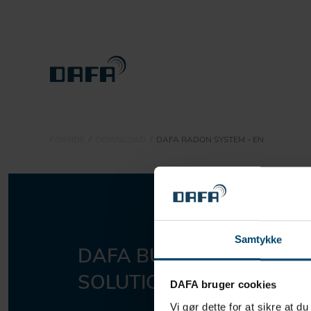
PRODUKTER
FORSIDE
DOWNLOAD
DAFA RADON SYSTEM - EN
BÆREDYGTIGHED
PROJEKTERING
OM DBS
Samtykke
DAFA BUILDING
Kom
KONTAKT
SOLUTIONS A/S
DAFA bruger cookies
Vi gør dette for at sikre at d