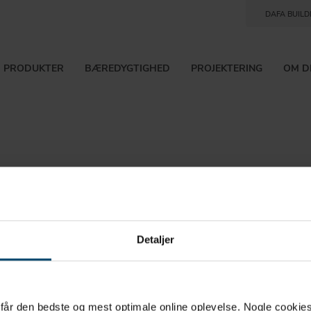
DAFA BUILD
PRODUKTER
BÆREDYGTIGHED
PROJEKTERING
OM D
Detaljer
 hurtigt til
u får den bedste og mest optimale online oplevelse. Nogle cookies b