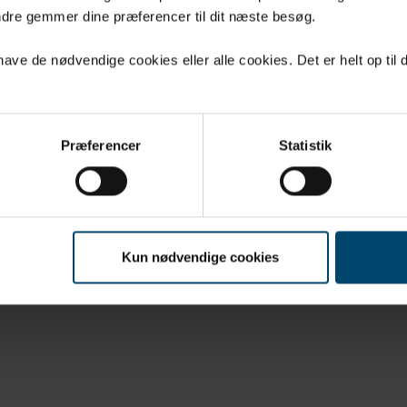
KTER
FORHANDLERE
dre gemmer dine præferencer til dit næste besøg.
LOAD
COOKIES OG
PERSONDATA
ve de nødvendige cookies eller alle cookies. Det er helt op til d
S
KT
Præferencer
Statistik
Kun nødvendige cookies