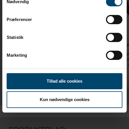
Nødvendig
Præferencer
Statistik
DAFA butylbånd til plader
EPDM g
Alternativ til fugemasse som tætning mellem
EPDM gu
Marketing
facadeplader
gummiskø
vinduer
Tillad alle cookies
Kun nødvendige cookies