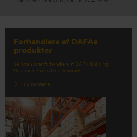
* Skaffevarer. Kontakt os på Telefon 87 47 66 66
Forhandlere af DAFAs
produkter
Se listen over forhandlere af DAFA Building
Solutions produkter i Danmark.
Forhandlere