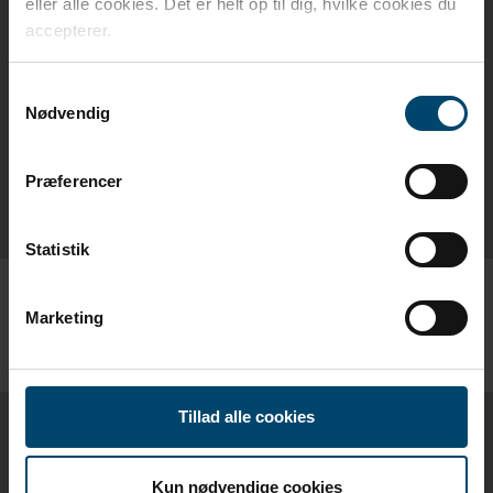
eller alle cookies. Det er helt op til dig, hvilke cookies du
PRODUKTKATALOG
accepterer.
DAFA PRODUKTKATALOG - DK
Samtykkevalg
Nødvendig
DAFA PRODUCT CATALOGUE - EN
Præferencer
DAFA PRODUKTKATALOG - NO
Statistik
Marketing
Tillad alle cookies
DIMENSIONER /
VARENUMRE
Kun nødvendige cookies