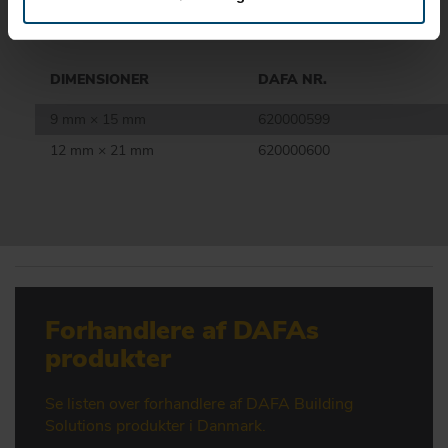
DIMENSIONER
DAFA NR.
9 mm × 15 mm
620000599
12 mm × 21 mm
620000600
Forhandlere af DAFAs
produkter
Se listen over forhandlere af DAFA Building
Solutions produkter i Danmark.