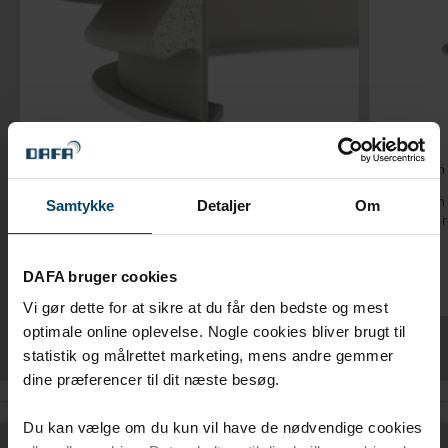
Q-Lon tætningslister
Lozaron 
Q-Lon tætningslister til vinduer og døre til
Lozaron 
Samtykke
Detaljer
Om
den perfekte og langtidsholdbare tætning.
mellem r
DAFA bruger cookies
Vi gør dette for at sikre at du får den bedste og mest
optimale online oplevelse. Nogle cookies bliver brugt til
statistik og målrettet marketing, mens andre gemmer
dine præferencer til dit næste besøg.
Du kan vælge om du kun vil have de nødvendige cookies