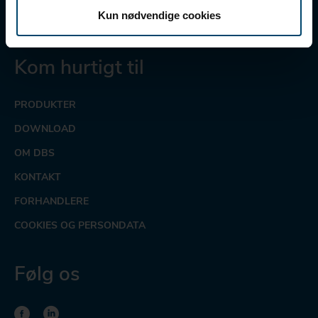
CVR nr.: 41854510
Kun nødvendige cookies
Kom hurtigt til
PRODUKTER
DOWNLOAD
OM DBS
KONTAKT
FORHANDLERE
COOKIES OG PERSONDATA
Følg os