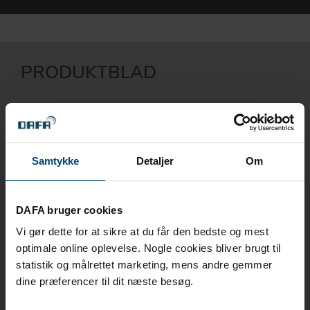
DOWNLOAD
DAFA BUILDING SOLUTIONS
PRODUKTBLAD
DAFA INDUSTRIAL SOLUTIONS
DAFA GROUP
BUTYL 200 FUGEMASSE - NO
DAFA BUTYLBÅND - NO
Samtykke
Detaljer
Om
DAFA EPDM GUMMIDUKER - NO
DAFA bruger cookies
DAFA EPDM-LIM - NO
Vi gør dette for at sikre at du får den bedste og mest
DAFA FUGEBÅND - NO
optimale online oplevelse. Nogle cookies bliver brugt til
statistik og målrettet marketing, mens andre gemmer
DAFA EPDM PRODUKTER - NO
dine præferencer til dit næste besøg.