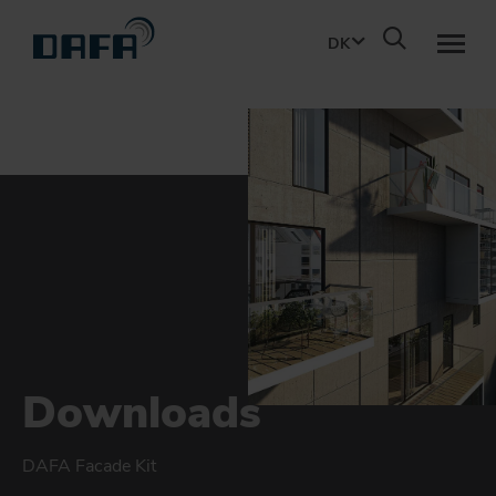
DK
PRODUKTER
BÆREDYGTIGHED
PROJEKTERING
OM DBS
Downloads
KONTAKT
DAFA Facade Kit