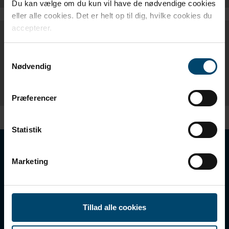
Du kan vælge om du kun vil have de nødvendige cookies
eller alle cookies. Det er helt op til dig, hvilke cookies du
accepterer.
PRODUKTKATALOG
Samtykkevalg
Nødvendig
DAFA PRODUKTKATALOG - NO
Præferencer
Statistik
DAFA BUILDING SOLUTIONS
Marketing
A/S
Holmstrupgaardvej 1
Tillad alle cookies
DK-8220 Brabrand
T +45 87 47 66 66
E dbs@dafa-group.com