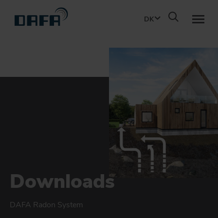
DK
PRODUKTER
BÆREDYGTIGHED
PROJEKTERING
OM DBS
Downloads
KONTAKT
DAFA Radon System