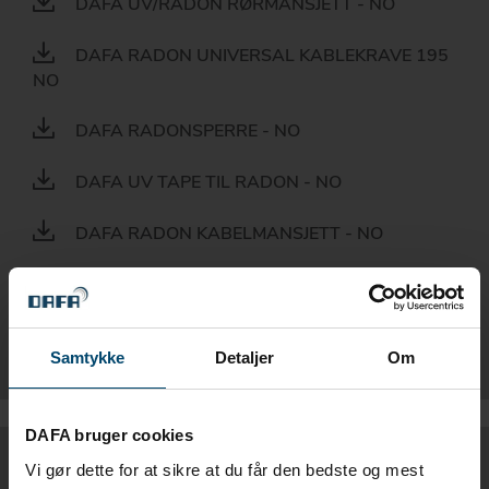
DAFA UV/RADON RØRMANSJETT - NO
DAFA RADON UNIVERSAL KABLEKRAVE 195
NO
DAFA RADONSPERRE - NO
DAFA UV TAPE TIL RADON - NO
DAFA RADON KABELMANSJETT - NO
DAFA RADON RØRKRAVE NO
DAFA MURFOLIE - NO
Samtykke
Detaljer
Om
DAFA bruger cookies
BROCHURE
Vi gør dette for at sikre at du får den bedste og mest