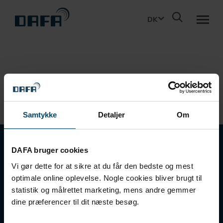
DK
PRODUKTER
BÆREDYGTIGHED
Samtykke
Detaljer
Om
PROJEKTERING
DAFA BUILDING SOLUTIONS
DAFA bruger cookies
A/S
OM DBS
Vi gør dette for at sikre at du får den bedste og mest
optimale online oplevelse. Nogle cookies bliver brugt til
statistik og målrettet marketing, mens andre gemmer
Holmstrupgaardvej 1
KONTAKT
DK-8220 Brabrand
dine præferencer til dit næste besøg.
T +45 87 47 66 66
E dbs@dafa-group.com