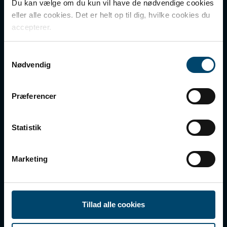
Du kan vælge om du kun vil have de nødvendige cookies
DOWNLOAD
CVR nr.: 41854510
eller alle cookies. Det er helt op til dig, hvilke cookies du
accepterer.
DAFA BUILDING SOLUTIONS
Kom hurtigt til
Samtykkevalg
DAFA INDUSTRIAL SOLUTIONS
Nødvendig
PRODUKTER
DAFA GROUP
DOWNLOAD
Præferencer
OM DBS
KONTAKT
Statistik
FORHANDLERE
COOKIES OG PERSONDATA
Marketing
Følg os
Tillad alle cookies