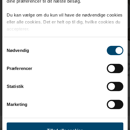
dine præferencer til dit næste besøg.
Du kan vælge om du kun vil have de nødvendige cookies
eller alle cookies. Det er helt op til dig, hvilke cookies du
accepterer.
Samtykkevalg
Nødvendig
DAFA dobbeltklæbende dampspærretape
DAFA d
Stærk dobbeltklæbende specialtape, der klarer
Dampspær
Præferencer
en høj vedvarende belastning.
alle PP-
spånplad
Statistik
Marketing