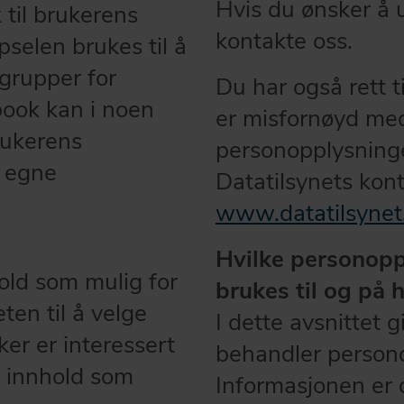
Hvis du ønsker å u
 til brukerens
kontakte oss.
selen brukes til å
grupper for
Du har også rett ti
ook kan i noen
er misfornøyd me
brukerens
personopplysninge
l egne
Datatilsynets kon
www.datatilsynet
Hvilke personoppl
hold som mulig for
brukes til og på h
ten til å velge
I dette avsnittet 
er er interessert
behandler person
t innhold som
Informasjonen er de