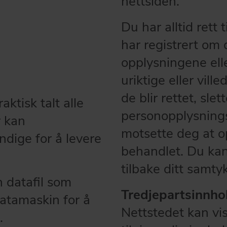
nettsiden.
ig partner.
Du har alltid rett 
har registrert om 
opplysningene elle
uriktige eller ville
de blir rettet, slet
ktisk talt alle
personopplysnings
r kan
motsette deg at o
dige for å levere
behandlet. Du kan
tilbake ditt samty
n datafil som
Tredjepartsinnhol
datamaskin for å
Nettstedet kan vis
.