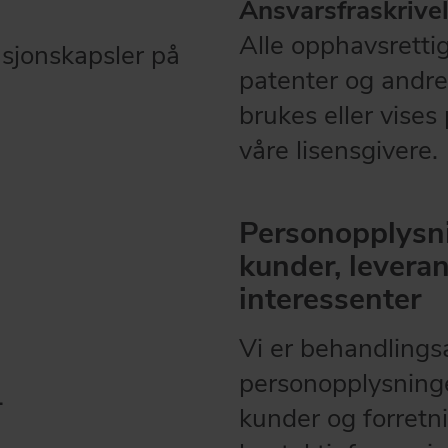
Ansvarsfraskrive
Alle opphavsretti
asjonskapsler på
patenter og andre
brukes eller vises
våre lisensgivere.
Personopplysni
kunder, levera
interessenter
Vi er behandlings
personopplysning
-
kunder og forretn