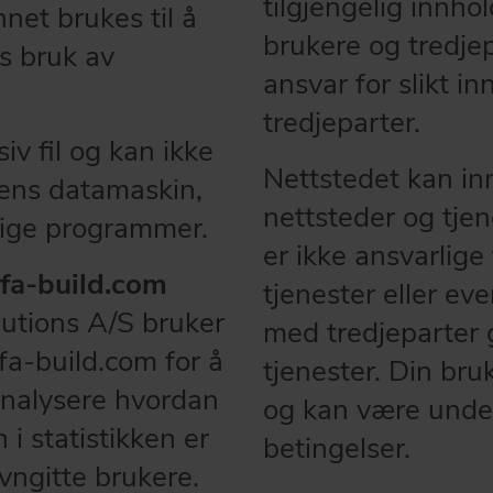
tilgjengelig innhol
net brukes til å
brukere og tredjep
s bruk av
ansvar for slikt in
tredjeparter.
iv fil og kan ikke
Nettstedet kan inn
rens datamaskin,
nettsteder og tjen
elige programmer.
er ikke ansvarlige 
a-build.com
tjenester eller ev
utions A/S bruker
med tredjeparter g
a-build.com for å
tjenester. Din bru
analysere hvordan
og kan være under
i statistikken er
betingelser.
vngitte brukere.