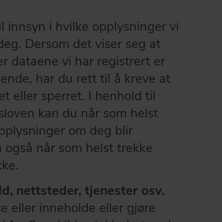
Produkter for fasader
Miljødeklarasjoner for produkter
til innsyn i hvilke opplysninger vi
BYGG- OG ANLEGGSBRANSJEN
GÅ TIL BÆREKRAFT
Sterk produktmatch for bygg- og anleggsb
deg. Dersom det viser seg at
r dataene vi har registrert er
GÅ TIL PRODUKTER
dende, har du rett til å kreve at
tet eller sperret. I henhold til
loven kan du når som helst
pplysninger om deg blir
 også når som helst trekke
kke.
d, nettsteder, tjenester osv.
e eller inneholde eller gjøre