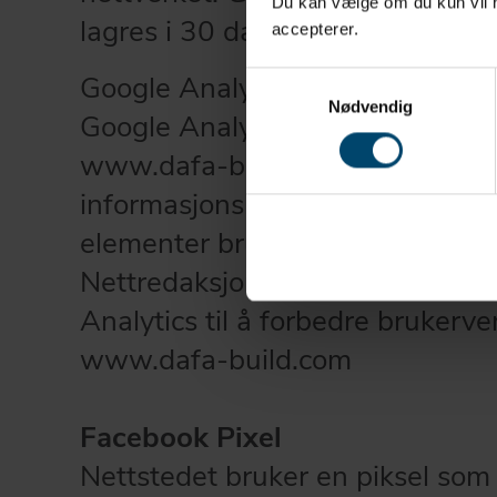
Du kan vælge om du kun vil ha
lagres i 30 dager.
accepterer.
Google Analytics
- brukermålin
Samtykkevalg
Nødvendig
Google Analytics samler inn dat
www.dafa-build.com (1. parts
informasjonskapsler), for eksemp
elementer brukerne bruker mest 
Nettredaksjonen bruker statisti
Analytics til å forbedre brukerv
www.dafa-build.com
Facebook Pixel
Nettstedet bruker en piksel som 