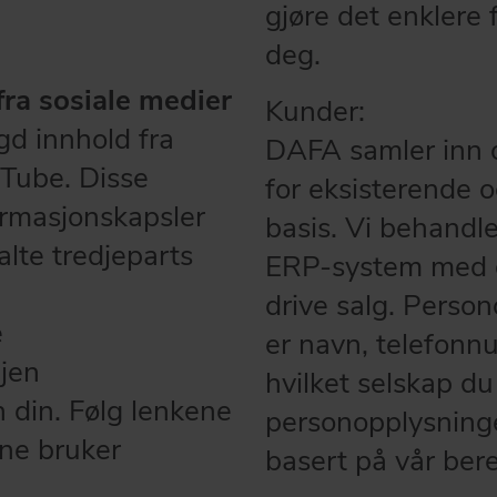
gjøre det enklere 
deg.
fra sosiale medier
Kunder:
gd innhold fra
DAFA samler inn 
uTube. Disse
for eksisterende og
ormasjonskapsler
basis. Vi behandle
alte tredjeparts
ERP-system med d
drive salg. Pers
e
er navn, telefonnu
gjen
hvilket selskap du
n din. Følg lenkene
personopplysningen
ene bruker
basert på vår bere