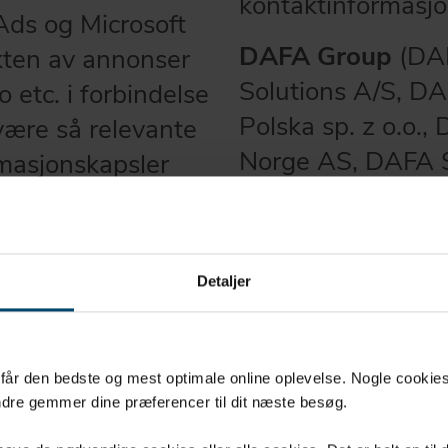
kontaktinformasjo
Ads og Microsoft
DAFA Group
(DAF
ekten av annonser
Solutions A/S, 
 etc. i forbindelse
Polska sp. z o.o
være så relevante
Norge AS, DAFA Sv
rmasjonskapsler
nnet den ønskede
Det er ikke et kra
onen.
personvernombud,
behandlingen av 
kene over tid, slik
Detaljer
du kontakte oss v
.
Som behandlingsan
rukes i
u får den bedste og mest optimale online oplevelse. Nogle cookies b
vi følgende behand
Display-
dre gemmer dine præferencer til dit næste besøg.
jonskapsler