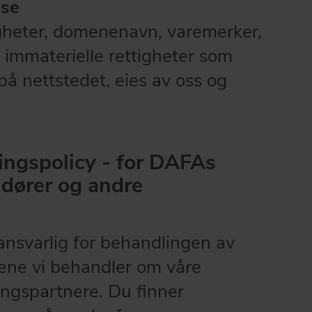
lse
gheter, domenenavn, varemerker,
 immaterielle rettigheter som
 på nettstedet, eies av oss og
ngspolicy - for DAFAs
ndører og andre
ansvarlig for behandlingen av
ene vi behandler om våre
ingspartnere. Du finner