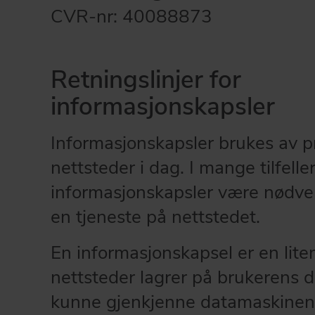
Vår kunnskap og innsikt gjør oss til en konstruktiv og allsid
CVR-nr: 40088873
GÅ TIL OM DBS
Retningslinjer for
informasjonskapsler
Informasjonskapsler brukes av pra
nettsteder i dag. I mange tilfelle
informasjonskapsler være nødven
en tjeneste på nettstedet.
En informasjonskapsel er en lite
nettsteder lagrer på brukerens 
kunne gjenkjenne datamaskinen