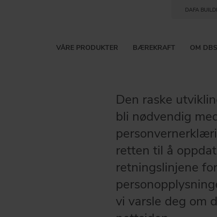
DAFA BUILD
VÅRE PRODUKTER
BÆREKRAFT
OM DB
Den raske utviklin
bli nødvendig med
personvernerklæri
retten til å oppda
leder vi an.
retningslinjene fo
personopplysninge
ering og dokumentasjon.
vi varsle deg om d