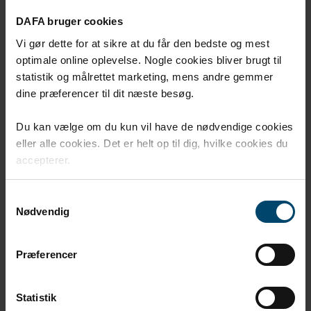
Vår reise
DAFA bruger cookies
Engasjement og fokus i mer enn 85 år. DAFA ble
Vi gør dette for at sikre at du får den bedste og mest
grunnlagt i 1939 av Børge Norby.
optimale online oplevelse. Nogle cookies bliver brugt til
statistik og målrettet marketing, mens andre gemmer
dine præferencer til dit næste besøg.
Du kan vælge om du kun vil have de nødvendige cookies
eller alle cookies. Det er helt op til dig, hvilke cookies du
accepterer.
Samtykkevalg
Nødvendig
Præferencer
Statistik
Innovasjon