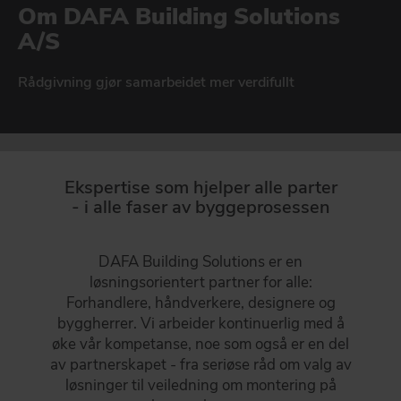
Om DAFA Building Solutions
DAFA BUILDING SOLUTIONS
VÅRE EKSPERTER
A/S
Vår kunnskap og innsikt gjør oss til en konstruktiv og allsidig
DAFA INDUSTRIAL SOLUTIONS
partner.
Rådgivning gjør samarbeidet mer verdifullt
DAFA GROUP
GÅ TIL OM DBS
Ekspertise som hjelper alle parter
- i alle faser av byggeprosessen
DAFA Building Solutions er en
løsningsorientert partner for alle:
Forhandlere, håndverkere, designere og
byggherrer. Vi arbeider kontinuerlig med å
øke vår kompetanse, noe som også er en del
av partnerskapet - fra seriøse råd om valg av
løsninger til veiledning om montering på