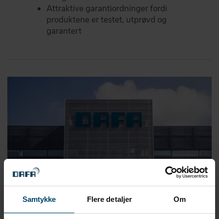
Attraktive garantiordninger fordi
produktene er testet, utprøvd og
garantert
Samtykke
Flere detaljer
Om