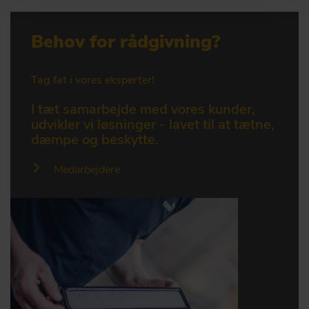
Behov for rådgivning?
Tag fat i vores eksperter!
I tæt samarbejde med vores kunder,
udvikler vi løsninger - lavet til at tætne,
dæmpe og beskytte.
Medarbejdere