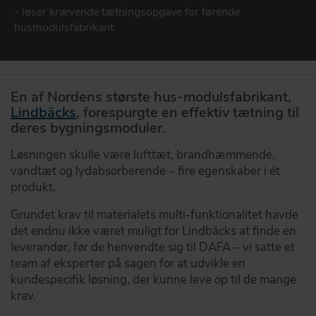
DOWNLOAD
- løser krævende tætningsopgave for førende
husmodulsfabrikant.
DAFA BUILDING SOLUTIONS
DAFA INDUSTRIAL SOLUTIONS
En af Nordens største hus-modulsfabrikant,
Lindbäcks
, forespurgte en effektiv tætning til
DAFA GROUP
deres bygningsmoduler.
Løsningen skulle være lufttæt, brandhæmmende,
vandtæt og lydabsorberende – fire egenskaber i ét
produkt.
Grundet krav til materialets multi-funktionalitet havde
det endnu ikke været muligt for Lindbäcks at finde en
leverandør, før de henvendte sig til DAFA – vi satte et
team af eksperter på sagen for at udvikle en
kundespecifik løsning, der kunne leve op til de mange
krav.