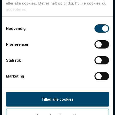
eller alle cookies. Det er helt op til dig, hvilke cookies du
CVR nr.: 41854510
DAFA BUILDING SOLUTIONS
accepterer.
DAFA INDUSTRIAL SOLUTIONS
Shortcut to
Samtykkevalg
DAFA GROUP
Nødvendig
PRODUCTS
Præferencer
DOWNLOADS
ABOUT DBS
Statistik
CONTACT
COOKIES AND PERSONAL DATA
Marketing
Follow us
Tillad alle cookies