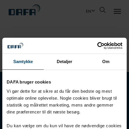
EN
PRODUCTS
SUSTAINABILITY
Samtykke
Detaljer
Om
ABOUT DBS
DAFA bruger cookies
DAFA BUILDING SOLUTIONS
Vi gør dette for at sikre at du får den bedste og mest
A/S
CONTACT
optimale online oplevelse. Nogle cookies bliver brugt til
statistik og målrettet marketing, mens andre gemmer
Holmstrupgaardvej 1
dine præferencer til dit næste besøg.
DOWNLOADS
DK-8220 Brabrand
T +45 87 47 66 66
Du kan vælge om du kun vil have de nødvendige cookies
E dbs@dafa-group.com