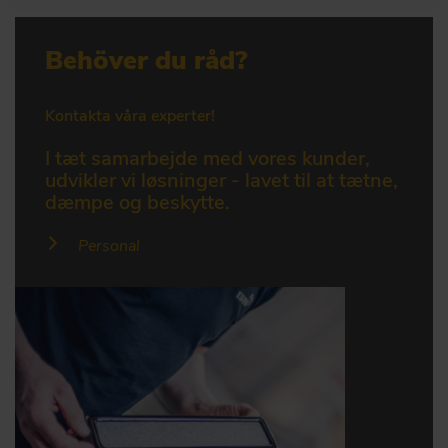
Behöver du råd?
Kontakta våra experter!
I tæt samarbejde med vores kunder,
udvikler vi løsninger - lavet til at tætne,
dæmpe og beskytte.
Personal