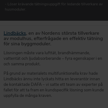
- Löser krävande tätningsuppgift för ledande tillverkare av
DAFA BUILDING SOLUTIONS
husmoduler.
DAFA INDUSTRIAL SOLUTIONS
DAFA GROUP
Lindbäcks
, en av Nordens största tillverkare
av modulhus, efterfrågade en effektiv tätning
för sina byggmoduler.
Lösningen måste vara lufttät, brandhämmande,
vattentät och ljudabsorberande – fyra egenskaper i en
och samma produkt.
På grund av materialets multifunktionella krav hade
Lindbäcks ännu inte lyckats hitta en leverantör innan
de kontaktade DAFA – vi satte ett team av experter på
fallet för att ta fram en kundspecifik lösning som kunde
uppfylla de många kraven.