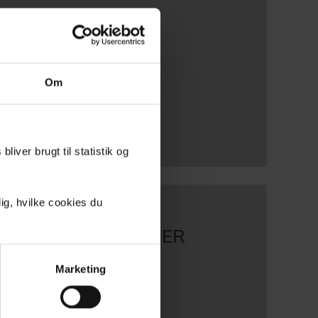
15 DAFA FLEX
Om
liver brugt til statistik og
ig, hvilke cookies du
JONSINSTRUKSJONER
Marketing
0 - SE