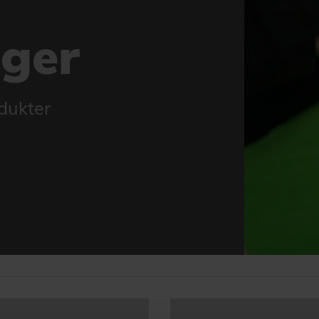
nger
dukter