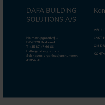
DAFA BUILDING
Kom
SOLUTIONS A/S
VÅRE 
Holmstrupgaardvej 1
LAST 
DK-8220 Brabrand
OM DB
T +45 87 47 66 66
E dbs@dafa-group.com
KONTA
Selskapets organisasjonsnummer:
41854510