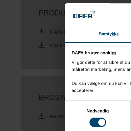
PRODUKTARK
DAFA FLEX 600 - SE
Samtykke
DAFA BUTYL 200 SE
DAFA bruger cookies
Vi gør dette for at sikre at d
målrettet marketing, mens an
Du kan vælge om du kun vil ha
accepterer.
BROSJYRE
Samtykkevalg
Nødvendig
BROSJYRE OM DAFA TETNINGSTAPE 