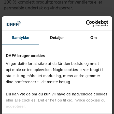
100 % komplett produktprogram for ventilerte eller
permeable undertak og vindsperrer.
Samtykke
Detaljer
Om
DAFA bruger cookies
Vi gør dette for at sikre at du får den bedste og mest
optimale online oplevelse. Nogle cookies bliver brugt til
statistik og målrettet marketing, mens andre gemmer
dine præferencer til dit næste besøg.
Du kan vælge om du kun vil have de nødvendige cookies
DAFA Radon System
eller alle cookies. Det er helt op til dig, hvilke cookies du
accepterer.
Komplett system for beskyttelse mot skadelig