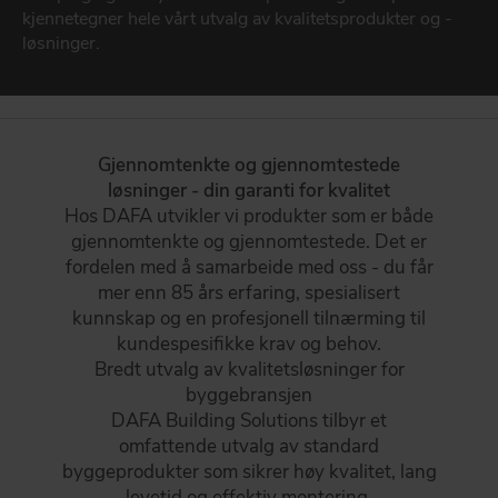
Produkter for fasader
kjennetegner hele vårt utvalg av kvalitetsprodukter og -
DAFA BUILDING SOLUTIONS
løsninger.
BYGG- OG ANLEGGSBRANSJEN
DAFA INDUSTRIAL SOLUTIONS
Sterk produktmatch for bygg- og anleggsbransjen
DAFA GROUP
GÅ TIL PRODUKTER
Gjennomtenkte og gjennomtestede
løsninger - din garanti for kvalitet
Hos DAFA utvikler vi produkter som er både
gjennomtenkte og gjennomtestede. Det er
fordelen med å samarbeide med oss - du får
mer enn 85 års erfaring, spesialisert
kunnskap og en profesjonell tilnærming til
kundespesifikke krav og behov.
Bredt utvalg av kvalitetsløsninger for
byggebransjen
DAFA Building Solutions tilbyr et
omfattende utvalg av standard
byggeprodukter som sikrer høy kvalitet, lang
levetid og effektiv montering.