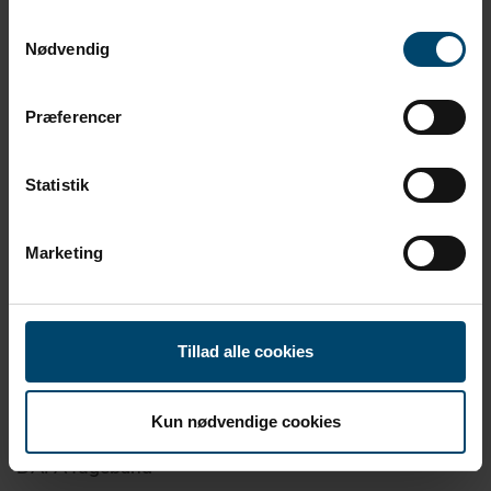
radongass. DAFA Radon System hindrer radongass i å
trenge inn i bygninger.
Samtykkevalg
Nødvendig
Præferencer
Statistik
Marketing
Tillad alle cookies
Kun nødvendige cookies
DAFA fugebånd