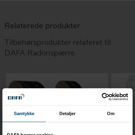
Relaterede produkter
Tilbehørsprodukter relateret til
DAFA Radonspærre
Samtykke
Detaljer
Om
DAFA bruger cookies