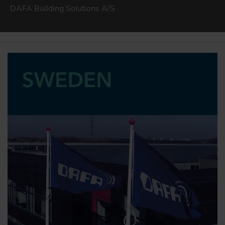
DAFA Building Solutions A/S
DAFA BUILDING SOLUTIONS
DAFA INDUSTRIAL SOLUTIONS
DAFA GROUP