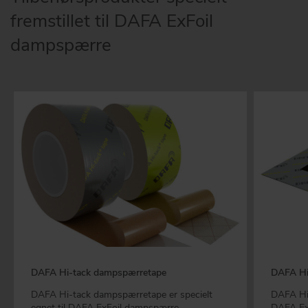
fremstillet til DAFA ExFoil
dampspærre
DAFA Hi-tack dampspærretape
DAFA Hi
DAFA Hi-tack dampspærretape er specielt
DAFA Hi-
egnet til DAFA ExFoil dampspærre
DAFA Ex