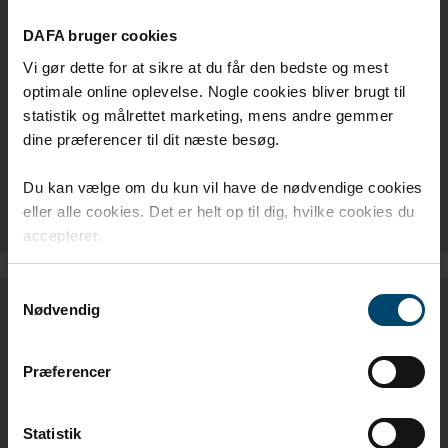
DAFA bruger cookies
DAFA EXFOIL - DK
Vi gør dette for at sikre at du får den bedste og mest
optimale online oplevelse. Nogle cookies bliver brugt til
DAFA EXFOIL - EN
statistik og målrettet marketing, mens andre gemmer
dine præferencer til dit næste besøg.
DAFA EXFOIL - NO
Du kan vælge om du kun vil have de nødvendige cookies
DAFA EXFOIL - SE
eller alle cookies. Det er helt op til dig, hvilke cookies du
accepterer.
Samtykkevalg
Nødvendig
MONTAGEVEJLEDNING
Præferencer
DAFA AIRSTOP SYSTEM
MONTAGEVEJLEDNING - DK
Statistik