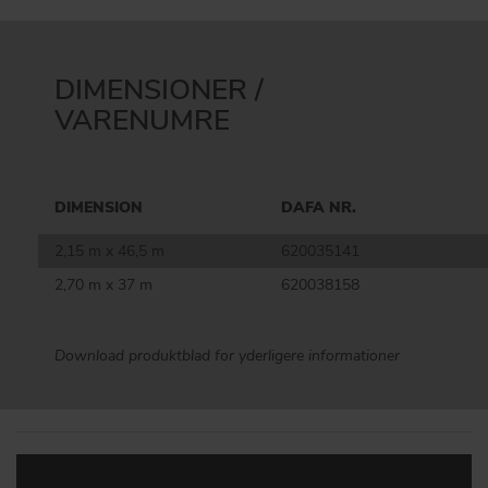
DIMENSIONER /
VARENUMRE
DIMENSION
DAFA NR.
2,15 m x 46,5 m
620035141
2,70 m x 37 m
620038158
Download produktblad for yderligere informationer