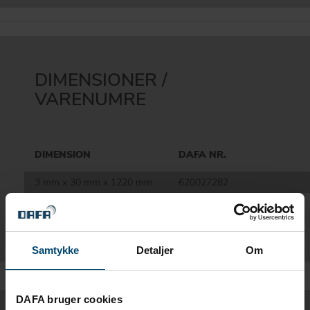
DIMENSIONER /
VARENUMRE
DIMENSION
DAFA NR.
3 mm x 30 mm x 1220 mm
620027282
Download produktblad for yderligere informationer
Samtykke
Detaljer
Om
DAFA bruger cookies