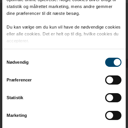
statistik og målrettet marketing, mens andre gemmer
dine præferencer til dit næste besøg.
DIMENSIONER /
VARENUMRE
Du kan vælge om du kun vil have de nødvendige cookies
eller alle cookies. Det er helt op til dig, hvilke cookies du
accepterer.
DIMENSION
DAFA NR.
Samtykkevalg
Nødvendig
2 m x 50 m
620014522
2,15 m x 46,50 m
620027187
Præferencer
3 m x 33,3 m
620030320
4 m x 25 m
620022019
Statistik
4,15 m x 24,10 m
620027188
6 m x 25 m *
620029447
Marketing
Download produktblad for yderligere informationer