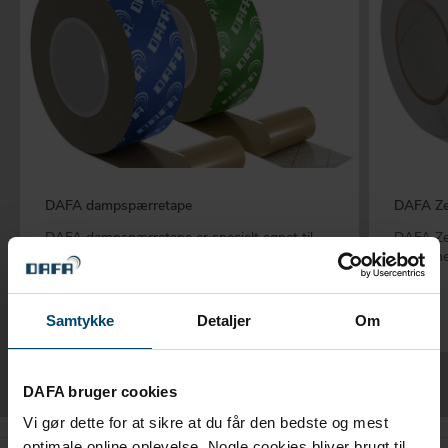
DAFA dampspærretape
DAFA Ze
DAFA dampspærretape er specielt egnet til
DAFA Zer
DAFAs dampspærrer
uden line
Samtykke
Detaljer
Om
DAFA bruger cookies
Vi gør dette for at sikre at du får den bedste og mest
optimale online oplevelse. Nogle cookies bliver brugt til