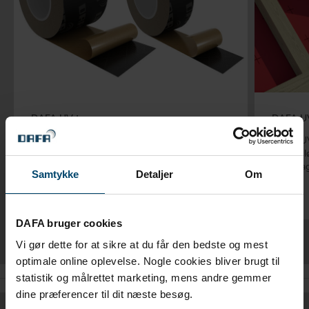
DAFA UV tape
DAFA UV
DAFA UV tape er ideel til tapening af
DAFA UV 
undertag og vindspærre.
lufttæt 
undertag
Samtykke
Detaljer
Om
DAFA bruger cookies
Vi gør dette for at sikre at du får den bedste og mest
optimale online oplevelse. Nogle cookies bliver brugt til
statistik og målrettet marketing, mens andre gemmer
dine præferencer til dit næste besøg.