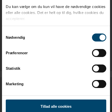
PRODUKTBLAD
Du kan vælge om du kun vil have de nødvendige cookies
eller alle cookies. Det er helt op til dig, hvilke cookies du
accepterer.
DAFA WINDFOIL 95 - DK
Samtykkevalg
DAFA WINDFOIL 95 - EN
Nødvendig
DAFA WINDFOIL 95 - NO
Præferencer
DAFA WINDFOIL 95 - SE
Statistik
Marketing
MONTAGEVEJLEDNING
MONT.VEJL. UNDERTAG & VINDSPÆRRE - DK
Tillad alle cookies