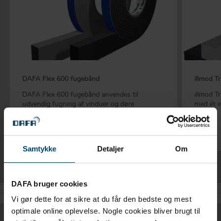
DAFA Flex 600 fugebånd
illmod T
DAFA Flex 600 fugebånd anvendes til
illmod T
udvendig fugning af vinduer og døre
med ét e
Samtykke
Detaljer
Om
DAFA bruger cookies
Vi gør dette for at sikre at du får den bedste og mest
optimale online oplevelse. Nogle cookies bliver brugt til