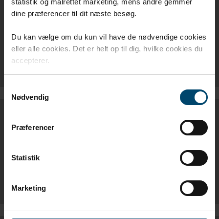
PRODUKTBLAD
statistik og målrettet marketing, mens andre gemmer
dine præferencer til dit næste besøg.
ILLMOD 600 - DK
Du kan vælge om du kun vil have de nødvendige cookies
eller alle cookies. Det er helt op til dig, hvilke cookies du
ILLMOD 600 - EN
accepterer.
Samtykkevalg
Nødvendig
MONTAGEVEJLEDNING
Præferencer
ILLMOD 600 & DAFA FLEX - DK
Statistik
ILLMOD 600 & DAFA FLEX - UK
Marketing