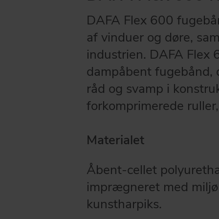
DAFA Flex 600 fugebån
af vinduer og døre, samt
industrien. DAFA Flex 
dampåbent fugebånd, d
råd og svamp i konstru
forkomprimerede ruller
Materialet
Åbent-cellet polyureth
imprægneret med milj
kunstharpiks.