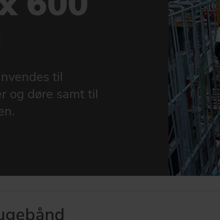
x 600
d
nvendes til
r og døre samt til
en.
fugebånd