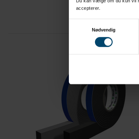
Du kan vælge om du kun vil ha
accepterer.
Samtykkevalg
Nødvendig