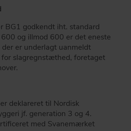
d
r BG1 godkendt iht. standard
600 og illmod 600 er det eneste
 der er underlagt uanmeldt
l for slagregnstæthed, foretaget
nover.
r deklareret til Nordisk
geri jf. generation 3 og 4.
ertificeret med Svanemærket