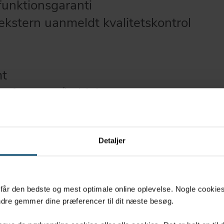
funktionsgaranti
kstern uanmeldt kvalitetskontrol
d
mt
 af varme-/kuldebro
f selv de mindste ujævnheder
ver for skimmelsvamp og
Detaljer
 klæb på en side.
året
u får den bedste og mest optimale online oplevelse. Nogle cookies b
dre gemmer dine præferencer til dit næste besøg.
 DIN 18542