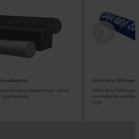
ebund/bagstop
DAFA Butyl 200 fugem
bund/bagstop fungerer som sikkert
DAFA Butyl 200 fugemas
f bygningsfuger
overlappende samlinger,
fuger.