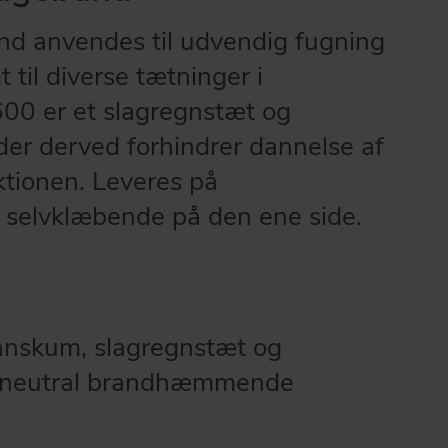
d anvendes til udvendig fugning
 til diverse tætninger i
600 er et slagregnstæt og
er derved forhindrer dannelse af
ktionen. Leveres på
, selvklæbende på den ene side.
anskum, slagregnstæt og
øneutral brandhæmmende