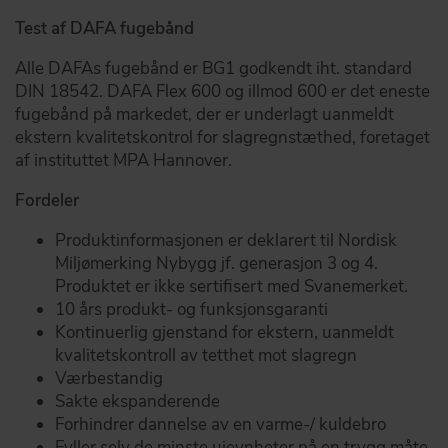
Test af DAFA fugebånd
Alle DAFAs fugebånd er BG1 godkendt iht. standard
DIN 18542. DAFA Flex 600 og illmod 600 er det eneste
fugebånd på markedet, der er underlagt uanmeldt
ekstern kvalitetskontrol for slagregnstæthed, foretaget
af instituttet MPA Hannover.
Fordeler
Produktinformasjonen er deklarert til Nordisk
Miljømerking Nybygg jf. generasjon 3 og 4.
Produktet er ikke sertifisert med Svanemerket.
10 års produkt- og funksjonsgaranti
Kontinuerlig gjenstand for ekstern, uanmeldt
kvalitetskontroll av tetthet mot slagregn
Værbestandig
Sakte ekspanderende
Forhindrer dannelse av en varme-/ kuldebro
Fyller selv de minste ujevnheter på en trygg måte