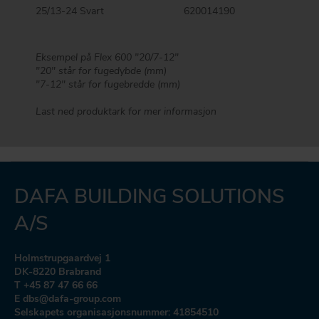
25/13-24 Svart
620014190
Eksempel på Flex 600 "20/7-12"
"20" står for fugedybde (mm)
"7-12" står for fugebredde (mm)
Last ned produktark for mer informasjon
DAFA BUILDING SOLUTIONS
A/S
Holmstrupgaardvej 1
DK-8220 Brabrand
T +45 87 47 66 66
E dbs@dafa-group.com
Selskapets organisasjonsnummer: 41854510