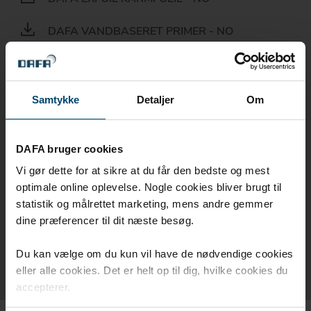
DAFA VANDBASERET PRIMER - NO
DAFA XTREEM FOLIELIM - NO
DAFA KLEMLIST - NO
Samtykke
Detaljer
Om
DAFA ISOBATT - NO
DAFA bruger cookies
DAFA UNIVERSAL PRIMER - NO
Vi gør dette for at sikre at du får den bedste og mest
optimale online oplevelse. Nogle cookies bliver brugt til
DAFA ZERO WASTE TAPE - NO
statistik og målrettet marketing, mens andre gemmer
dine præferencer til dit næste besøg.
DAFA RENOVERINGSKRAVE - NO
Du kan vælge om du kun vil have de nødvendige cookies
DAFA EZYFOLD - NO
eller alle cookies. Det er helt op til dig, hvilke cookies du
accepterer.