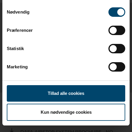
Samtykkevalg
Nødvendig
MONTAGEVEJLEDNINGER
Præferencer
DAFA AIRSTOP SYSTEM
MONTAGEVEJLEDNING - DK
Statistik
DAFA HIFOIL MONTAGEVEJLEDNING - DK
Marketing
MONTAGEVEJLEDNING DAFA SPRAYBARRIER
- DK
Tillad alle cookies
BROCHURER
Kun nødvendige cookies
DAFA AIRSTOP SYSTEM BROCHURE - NO