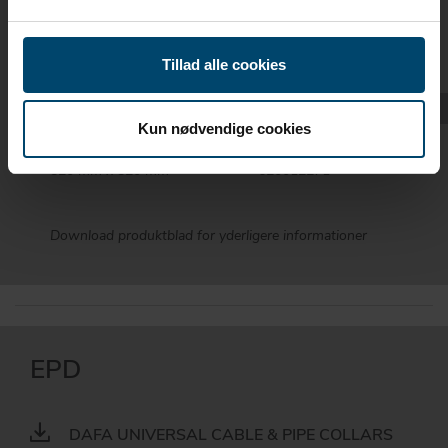
Tillad alle cookies
DIMENSION
DAFA NR.
260 mm x 260 mm
620010116
Kun nødvendige cookies
345 mm x 345 mm
620007467
520 mm x 520 mm
620012271
Download produktblad for yderligere informationer
EPD
DAFA UNIVERSAL CABLE & PIPE COLLARS