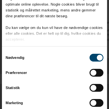
optimale online oplevelse. Nogle cookies bliver brugt til
statistik og målrettet marketing, mens andre gemmer
dine præferencer til dit næste besøg.
DAFA universal kabelmanchet 195
DAFA un
Du kan vælge om du kun vil have de nødvendige cookies
DAFA universal kabelmanchet anvendes som
DAFA un
eller alle cookies. Det er helt op til dig, hvilke cookies du
lufttætning ved gennemføring af kabler og
som luft
loftudtag.
og loftu
accepterer.
Samtykkevalg
Nødvendig
Præferencer
Statistik
DIMENSIONER /
Marketing
VARENUMRE