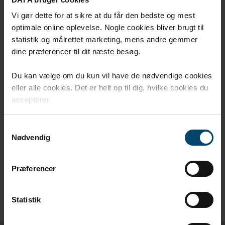
Vi gør dette for at sikre at du får den bedste og mest
optimale online oplevelse. Nogle cookies bliver brugt til
statistik og målrettet marketing, mens andre gemmer
dine præferencer til dit næste besøg.
Du kan vælge om du kun vil have de nødvendige cookies
Spill av
eller alle cookies. Det er helt op til dig, hvilke cookies du
accepterer.
Rörmanchett
Samtykkevalg
Nødvendig
Se hur enkelt det är att installera DAFA
universella Rörmanchetter
Præferencer
Statistik