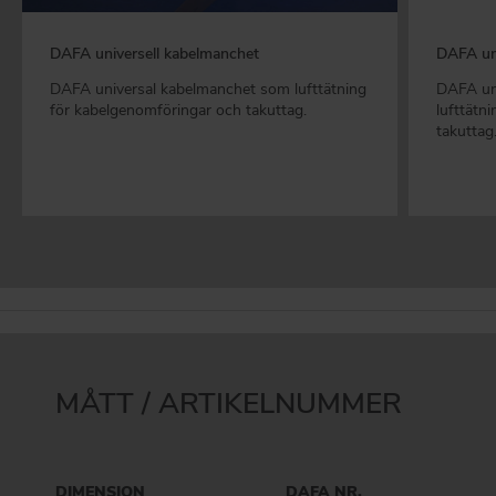
DAFA universell kabelmanchet
DAFA uni
DAFA universal kabelmanchet som lufttätning
DAFA un
för kabelgenomföringar och takuttag.
lufttätn
takuttag
MÅTT / ARTIKELNUMMER
DIMENSION
DAFA NR.