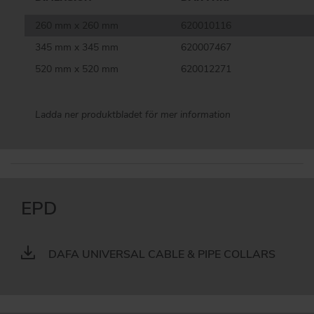
260 mm x 260 mm
620010116
345 mm x 345 mm
620007467
520 mm x 520 mm
620012271
Ladda ner produktbladet för mer information
EPD
DAFA UNIVERSAL CABLE & PIPE COLLARS