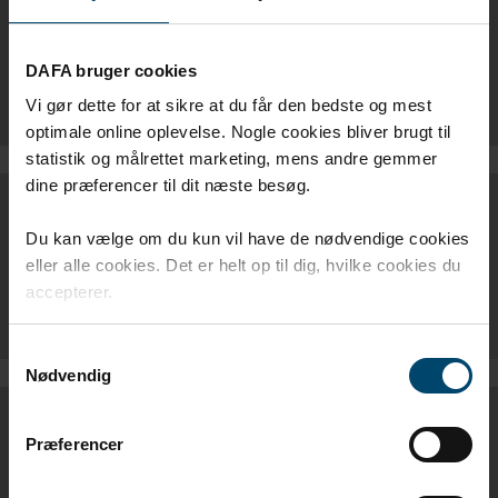
DAFA WINDFOIL 210 UV FIREPRO - EN
DAFA bruger cookies
DAFA HQB2 BUTYL TAPE - EN
Vi gør dette for at sikre at du får den bedste og mest
optimale online oplevelse. Nogle cookies bliver brugt til
statistik og målrettet marketing, mens andre gemmer
dine præferencer til dit næste besøg.
BROCHURES
Du kan vælge om du kun vil have de nødvendige cookies
eller alle cookies. Det er helt op til dig, hvilke cookies du
DAFA AIRVENT SYSTEM BROCHURE - EN
accepterer.
Samtykkevalg
Nødvendig
DOP
Præferencer