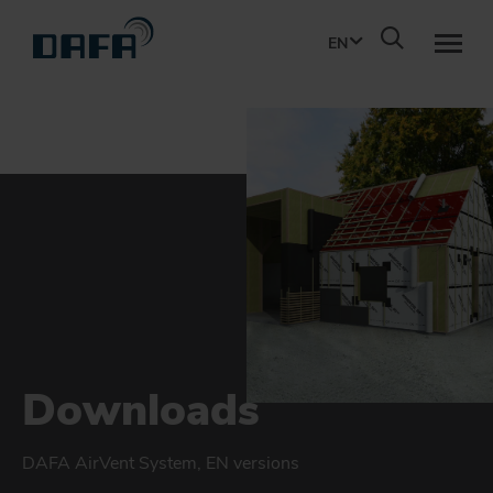
EN
PRODUCTS
SUSTAINABILITY
ABOUT DBS
CONTACT
Downloads
DOWNLOADS
DAFA AirVent System, EN versions