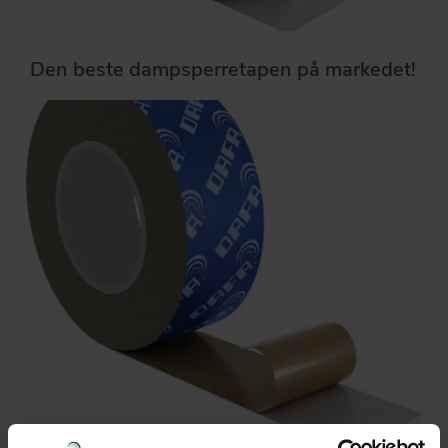
Den beste dampsperretapen på markedet!