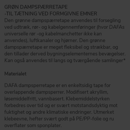
GRØN DAMPSPÆRRETAPE
-TIL TÆTNING VED FORMGIVNE EMNER
Den grønne dampspærretape anvendes til forsegling
ved udtræk, rør- og kabelgennemføringer (
hvor DAFAs
universelle rør -og kabelmanchetter ikke kan
anvendes
), luftkanaler og hjørner. Den grønne
dampspærretape er meget fleksibel og strækbar, og
den tillader derved bygningselementernes bevægelser.
Kan
også anvendes til langs og tværgående samlinger*
Materialet
DAFA dampsperretape er en enkeltsidig tape for
overlappende dampsperrer. Modifisert akryllim,
løsemiddelfritt, vannbasert. Klebemiddelstyrken
forbedres over tid og er svært motstandsdyktig mot
fuktighet og andre klimatiske endringer. Utmerket
klebeevne, hefter svært godt på PE/PP-folie og ru
overflater som sponplater.