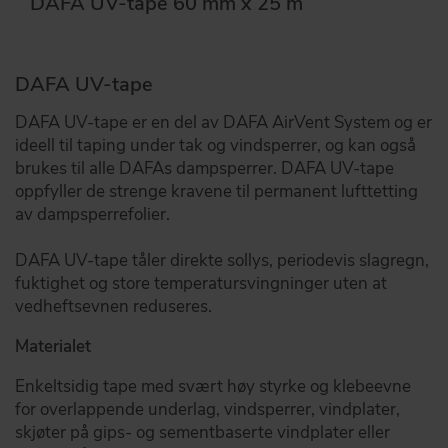
DAFA UV-tape 60 mm x 25 m
DAFA UV-tape
DAFA UV-tape er en del av DAFA AirVent System og er
ideell til taping under tak og vindsperrer, og kan også
brukes til alle DAFAs dampsperrer. DAFA UV-tape
oppfyller de strenge kravene til permanent lufttetting
av dampsperrefolier.
DAFA UV-tape tåler direkte sollys, periodevis slagregn,
fuktighet og store temperatursvingninger uten at
vedheftsevnen reduseres.
Materialet
Enkeltsidig tape med svært høy styrke og klebeevne
for overlappende underlag, vindsperrer, vindplater,
skjøter på gips- og sementbaserte vindplater eller