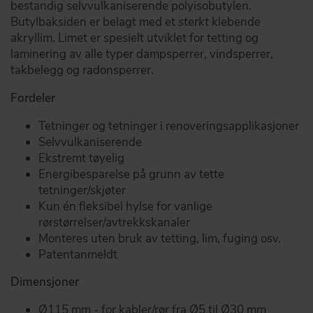
bestandig selvvulkaniserende polyisobutylen.
Butylbaksiden er belagt med et
sterkt
klebende
akryllim. Limet er spesielt utviklet for tetting og
laminering av alle typer dampsperrer, vindsperrer,
takbelegg og radonsperrer.
Fordeler
Tetninger og tetninger i renoveringsapplikasjoner
Selvvulkaniserende
Ekstremt tøyelig
Energibesparelse på grunn av tette
tetninger/skjøter
Kun én fleksibel hylse for vanlige
rørstørrelser/avtrekkskanaler
Monteres uten bruk av tetting, lim, fuging osv.
Patentanmeldt
Dimensjoner
Ø115 mm - for kabler/rør fra Ø5 til Ø30 mm