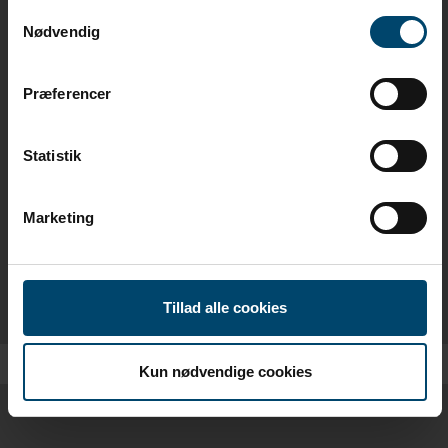
Samtykkevalg
Nødvendig
Spill av
Præferencer
Renoveringsmanchet
Statistik
montagefilm
Marketing
Se hvor enkelt det er å montere DAFA
renoveringsmansjett
Tillad alle cookies
Kun nødvendige cookies