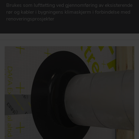
Produkter for fasader
Brukes som lufttetting ved gjennomføring av eksisterende
DAFA BUILDING SOLUTIONS
rør og kabler i bygningens klimaskjerm i forbindelse med
BYGG- OG ANLEGGSBRANSJEN
DAFA INDUSTRIAL SOLUTIONS
renoveringsprosjekter
Sterk produktmatch for bygg- og anleggsbransjen
DAFA GROUP
GÅ TIL PRODUKTER