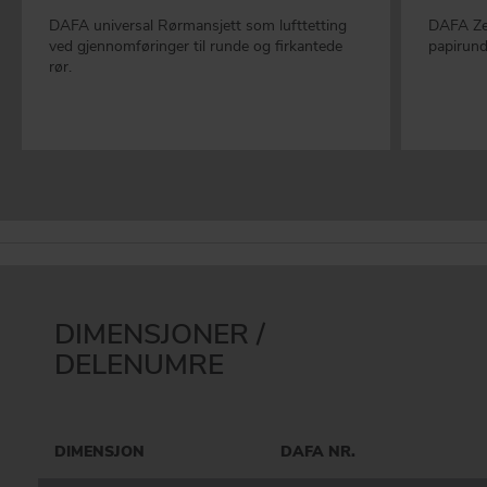
DAFA universal Rørmansjett som lufttetting
DAFA Zer
ved gjennomføringer til runde og firkantede
papirund
rør.
DIMENSJONER /
DELENUMRE
DIMENSJON
DAFA NR.