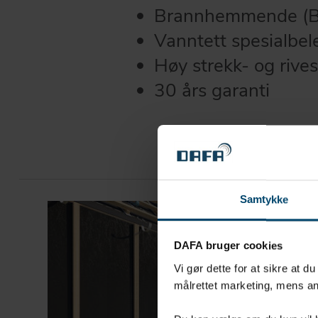
Brannhemmende (B
Vanntett spesialbel
Høy strekk- og rive
30 års garanti
Samtykke
DAFA bruger cookies
Vi gør dette for at sikre at d
målrettet marketing, mens an