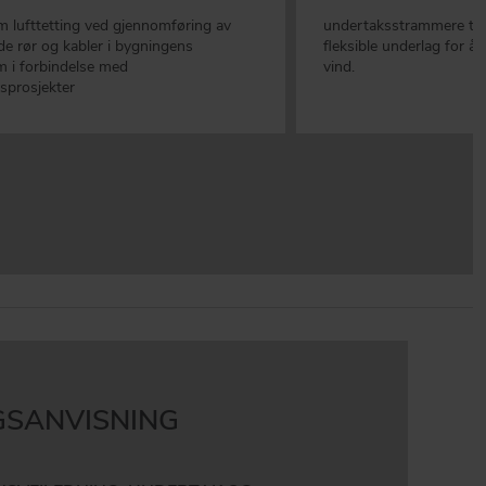
 lufttetting ved gjennomføring av
undertaksstrammere til 
de rør og kabler i bygningens
fleksible underlag for å 
m i forbindelse med
vind.
sprosjekter
SANVISNING