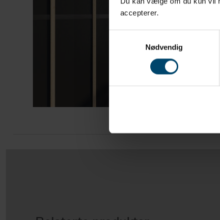
Du kan vælge om du kun vil ha
accepterer.
Samtykkevalg
Nødvendig