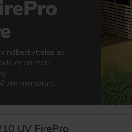
irePro
re
 vindbeskyttelse av
ade er en sterk
og
såpen membran.
10 UV FirePro