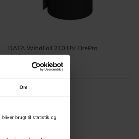
DAFA WindFoil 210 UV FirePro
vindsperre
Om
liver brugt til statistik og