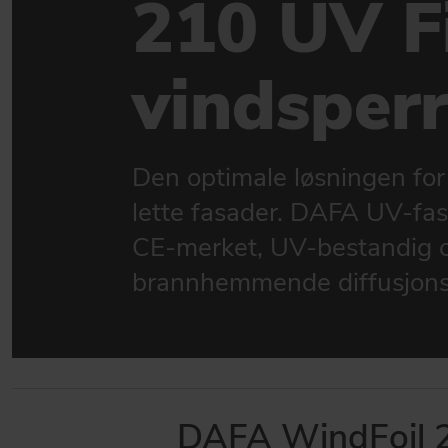
210 UV F
Produkter for fasader
BYGG- OG ANLEGGSBRANSJEN
vindsper
Sterk produktmatch for bygg- og anleggsbransjen
GÅ TIL PRODUKTER
Den optimale løsningen for
lette fasader. DAFA UV-fas
CE-merket, UV-bestandig 
brannhemmende diffusjon
DAFA WindFoil 2