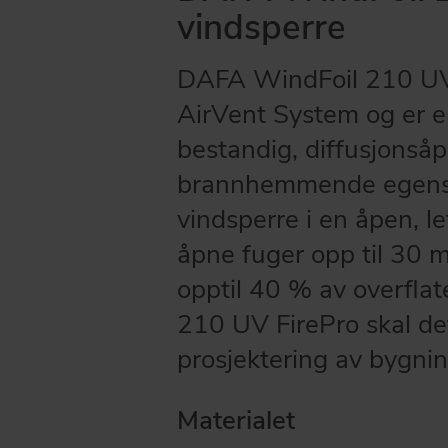
vindsperre
DAFA WindFoil 210 UV 
AirVent System og er e
bestandig, diffusjons
brannhemmende egensk
vindsperre i en åpen, l
åpne fuger opp til 30
opptil 40 % av overfla
210 UV FirePro skal det
prosjektering av bygni
Materialet