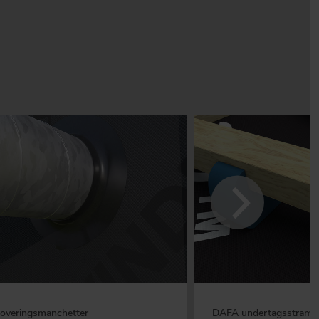
veringsmanchetter
DAFA undertagsstramm