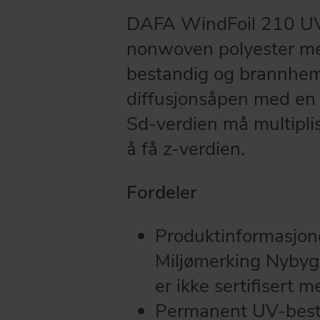
DAFA WindFoil 210 UV F
nonwoven polyester me
bestandig og brannhem
diffusjonsåpen med en 
Sd-verdien må multiplis
å få z-verdien.
Fordeler
Produktinformasjone
Miljømerking Nybygg
er ikke sertifisert
Permanent UV-best