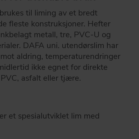
rukes til liming av et bredt
de fleste konstruksjoner. Hefter
inkbelagt metall, tre, PVC-U og
rialer. DAFA uni. utendørslim har
mot aldring, temperaturendringer
midlertid ikke egnet for direkte
PVC, asfalt eller tjære.
r et spesialutviklet lim med