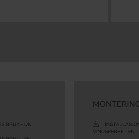
MONTERING
S BRUK - UK
INSTALLASJO
VINDSPERRE - EN