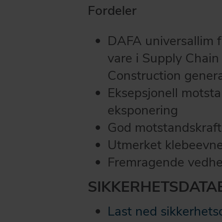
Fordeler
DAFA universallim f
vare i Supply Chain
Construction genera
Eksepsjonell motst
eksponering
God motstandskraft
Utmerket klebeevn
Fremragende vedhe
SIKKERHETSDATA
Last ned sikkerhets