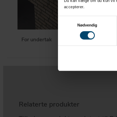
Du kan vælge om du kun vil ha
accepterer.
Samtykkevalg
Nødvendig
For undertak
Relaterte produkter