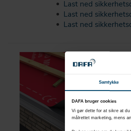
Last ned sikkerhet
Last ned sikkerhets
Last ned sikkerhets
Samtykke
DAFA bruger cookies
Vi gør dette for at sikre at d
målrettet marketing, mens an