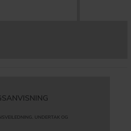
SANVISNING
NSVEILEDNING. UNDERTAK OG