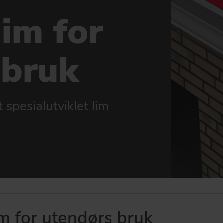
lim for
 bruk
 spesialutviklet lim
m for utendørs bruk