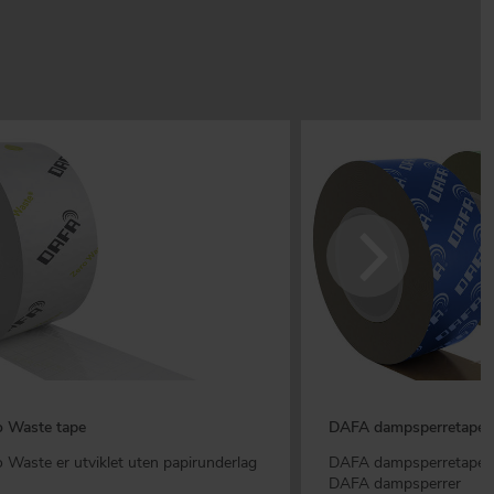
 Waste tape
DAFA dampsperretape
Waste er utviklet uten papirunderlag
DAFA dampsperretape er
DAFA dampsperrer