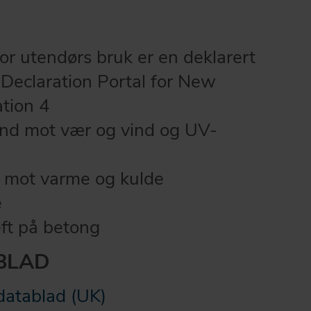
or utendørs bruk er en deklarert
 Declaration Portal for New
tion 4
and mot vær og vind og UV-
 mot varme og kulde
e
ft på betong
BLAD
datablad (UK)