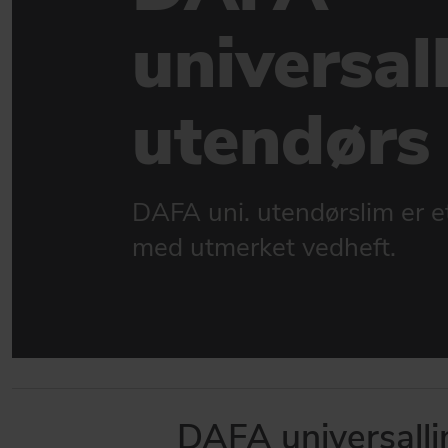
Produkter for fasader
universal
BYGG- OG ANLEGGSBRANSJEN
Sterk produktmatch for bygg- og anleggsbransjen
utendørs
GÅ TIL PRODUKTER
DAFA uni. utendørslim er et
med utmerket vedheft.
DAFA universalli