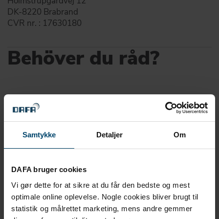
Holmstrupgårdvej 12
DK-8220 Brabrand
CVR nr. : 17630180
Behöver du råd?
Kontakta våra experter! Kompetens som hjälper alla parter
– i alla faser av byggprocessen.
Samtykke
Detaljer
Om
Kontakta oss!
DAFA bruger cookies
Namn*
Vi gør dette for at sikre at du får den bedste og mest
optimale online oplevelse. Nogle cookies bliver brugt til
statistik og målrettet marketing, mens andre gemmer