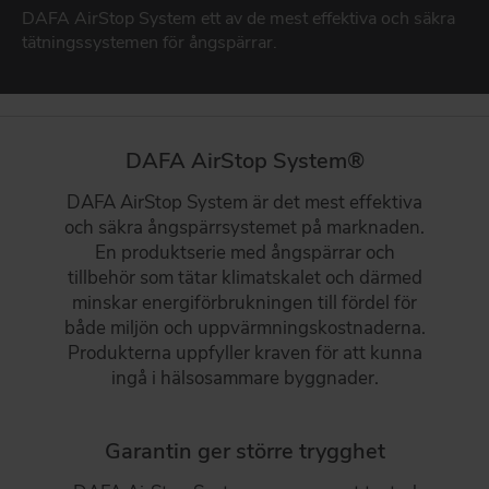
Produkter til facader
DAFA AirStop System ett av de mest effektiva och säkra
DAFA BUILDING SOLUTIONS
tätningssystemen för ångspärrar.
DAFA GLAS, FÖNSTER- OCH DÖRRTÄTNING
DAFA INDUSTRIAL SOLUTIONS
Tätning av fönster och dörrar
DAFA GROUP
BYGGEINDUSTRI
DAFA AirStop System®
Stærkt produktmatch til byggeindustrien
DAFA AirStop System är det mest effektiva
GARANTIER
och säkra ångspärrsystemet på marknaden.
DAFAs funktions- och produktgarantier
En produktserie med ångspärrar och
tillbehör som tätar klimatskalet och därmed
GÅ TILL PRODUKTER
minskar energiförbrukningen till fördel för
både miljön och uppvärmningskostnaderna.
Produkterna uppfyller kraven för att kunna
ingå i hälsosammare byggnader.
Garantin ger större trygghet