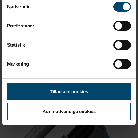
Samtykkevalg
Nødvendig
Præferencer
DAFA EzyFold måttband
Statistik
DAFA EzyFold en specialtejp som är förvikt för att täta
både inre och yttre hörn och kanter.
Marketing
Tillad alle cookies
Kun nødvendige cookies