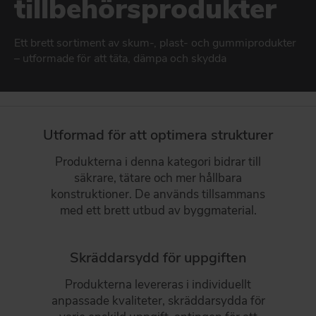
tillbehörsprodukter
Produkter til facader
DAFA BUILDING SOLUTIONS
DAFA GLAS, FÖNSTER- OCH DÖRRTÄTNING
DAFA INDUSTRIAL SOLUTIONS
Ett brett sortiment av skum-, plast- och gummiprodukter
Tätning av fönster och dörrar
– utformade för att täta, dämpa och skydda
DAFA GROUP
BYGGEINDUSTRI
Stærkt produktmatch til byggeindustrien
GARANTIER
Utformad för att optimera strukturer
DAFAs funktions- och produktgarantier
Produkterna i denna kategori bidrar till
säkrare, tätare och mer hållbara
GÅ TILL PRODUKTER
konstruktioner. De används tillsammans
med ett brett utbud av byggmaterial.
Skräddarsydd för uppgiften
Produkterna levereras i individuellt
anpassade kvaliteter, skräddarsydda för