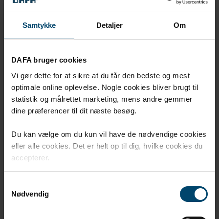
Samtykke
Detaljer
Om
DAFA bruger cookies
Vi gør dette for at sikre at du får den bedste og mest
optimale online oplevelse. Nogle cookies bliver brugt til
statistik og målrettet marketing, mens andre gemmer
DAFA självhäftande EPDM
dine præferencer til dit næste besøg.
gummiduk
Du kan vælge om du kun vil have de nødvendige cookies
DAFA självhäftande EPDM gummiduk bland annat för
eller alle cookies. Det er helt op til dig, hvilke cookies du
täckplåtar runt socklar, fönster och fasadkonstruktioner.
accepterer.
Samtykkevalg
Nødvendig