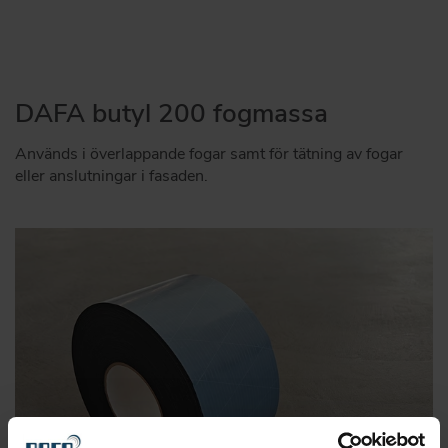
DAFA butyl 200 fogmassa
Används i överlappande fogar samt för tätning av fogar
eller anslutningar i fasaden.