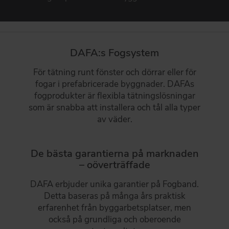
Produkter til facader
DAFA BUILDING SOLUTIONS
DAFA GLAS, FÖNSTER- OCH DÖRRTÄTNING
DAFA INDUSTRIAL SOLUTIONS
Tätning av fönster och dörrar
DAFA:s Fogsystem
DAFA GROUP
BYGGEINDUSTRI
För tätning runt fönster och dörrar eller för
Stærkt produktmatch til byggeindustrien
fogar i prefabricerade byggnader. DAFAs
fogprodukter är flexibla tätningslösningar
GARANTIER
som är snabba att installera och tål alla typer
DAFAs funktions- och produktgarantier
av väder.
GÅ TILL PRODUKTER
De bästa garantierna på marknaden
– oöverträffade
DAFA erbjuder unika garantier på Fogband.
Detta baseras på många års praktisk
erfarenhet från byggarbetsplatser, men
också på grundliga och oberoende