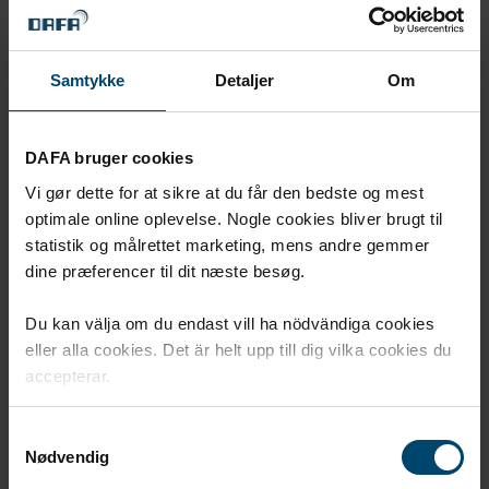
Samtykke
Detaljer
Om
DAFA bruger cookies
Vi gør dette for at sikre at du får den bedste og mest
DAFA Butyl 200 fogmassa
optimale online oplevelse. Nogle cookies bliver brugt til
statistik og målrettet marketing, mens andre gemmer
DAFA Butyl 200 fogmassa bland annat i överlappande
dine præferencer til dit næste besøg.
fogar och för tätning av fogar.
Du kan välja om du endast vill ha nödvändiga cookies
eller alla cookies. Det är helt upp till dig vilka cookies du
accepterar.
Samtykkevalg
Nødvendig