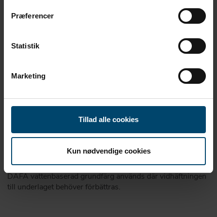
Præferencer
Statistik
Marketing
Tillad alle cookies
Kun nødvendige cookies
DAFA vattenbaserad grundfärg
DAFA vattenbaserad grundfärg används där vidhäftningen
till underlaget behöver förbättras.