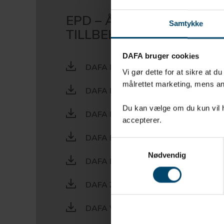
EPD – ÅNGSPÄRRAR OC
Samtykke
TILLBEHÖR
DAFA bruger cookies
DAFA EXFOIL
Vi gør dette for at sikre at d
målrettet marketing, mens an
DAFA PROFOIL
Du kan vælge om du kun vil ha
DAFA ECOFOIL
accepterer.
DAFA DIFOIL
Samtykkevalg
Nødvendig
DAFA HIFOIL
DAFA ZERO WASTE TAPE
DAFA VAPOR BARRIER TAPE GREEN,