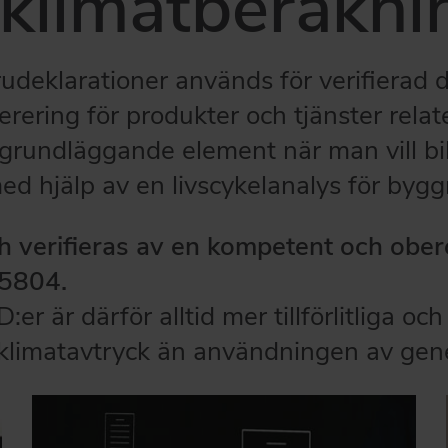
 klimatberäkni
udeklarationer används för verifierad
rering för produkter och tjänster relat
grundläggande element när man vill bi
ed hjälp av en livscykelanalys för byg
 verifieras av en kompetent och obero
15804.
r är därför alltid mer tillförlitliga och
klimatavtryck än användningen av gene