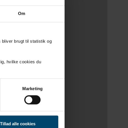
DERLAGSMEMBRAN
Om
 230 MH (& PLUS)
liver brugt til statistik og
IL 95
L 200
ig, hvilke cookies du
L 150
Marketing
Tillad alle cookies