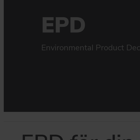
Miljøvaredeklarationer
EPD
GÅ TILL BÆREDYGTIGHED
Environmental Product Dec