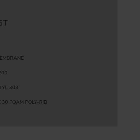
GT
MEMBRANE
200
TYL 303
 30 FOAM POLY-RIB