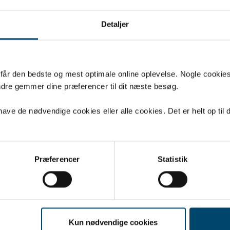
H
EPD – UN
Detaljer
DAFA ROOFOIL
u får den bedste og mest optimale online oplevelse. Nogle cookies b
DAFA WINDFO
dre gemmer dine præferencer til dit næste besøg.
DAFA ROOFOI
ve de nødvendige cookies eller alle cookies. Det er helt op til d
DAFA ROOFOI
Præferencer
Statistik
 LIME & BLACK UV
Kun nødvendige cookies