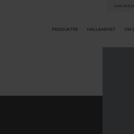
DAFA BUILD
PRODUKTER
HÅLLBARHET
OM 
ergibesparelser
processer, alltid med miljön i åtanke.