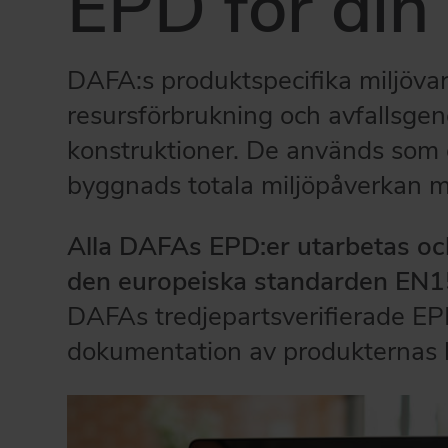
EPD för din
DAFA:s produktspecifika miljövar
resursförbrukning och avfallsgene
konstruktioner. De används som 
byggnads totala miljöpåverkan m
Alla DAFAs EPD:er utarbetas och
den europeiska standarden EN
DAFAs tredjepartsverifierade EPD:e
dokumentation av produkternas 