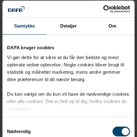
akryldispersionslimmet bibehåller sin höga prestanda
även när det utsätts för fukt och ånga, vilket ökar
tätningens förväntade livslängd, särskilt för
byggmaterial som utsätts för expansion och
Samtykke
Detaljer
Om
kontraktion.
Fördelar
DAFA bruger cookies
Vi gør dette for at sikre at du får den bedste og mest
Förvikt till 12/48 respektive 30/30 mm
optimale online oplevelse. Nogle cookies bliver brugt til
Split-liner
statistik og målrettet marketing, mens andre gemmer
dine præferencer til dit næste besøg.
Del av DAFA AirStop System
Du kan vælge om du kun vil have de nødvendige cookies
Tätar svåra hörnfogar
eller alle cookies. Det er helt op til dig, hvilke cookies du
Stark vidhäftande
accepterer.
DAFA EzyFold en deklarerad produkt i Supply
Samtykkevalg
Chain Declaration Portal for New Construction
Nødvendig
Generation 4.