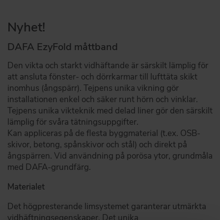
Nyhet!
DAFA EzyFold måttband
Den vikta och starkt vidhäftande är särskilt lämplig för
att ansluta fönster- och dörrkarmar till lufttäta skikt
inomhus (ångspärr). Tejpens unika vikning gör
installationen enkel och säker runt hörn och vinklar.
Tejpens unika vikteknik med delad liner gör den särskilt
lämplig för svåra tätningsuppgifter.
Kan appliceras på de flesta byggmaterial (t.ex. OSB-
skivor, betong, spånskivor och stål) och direkt på
ångspärren. Vid användning på porösa ytor, grundmåla
med DAFA-grundfärg.
Materialet
Det högpresterande limsystemet garanterar utmärkta
vidhäftningsegenskaper. Det unika