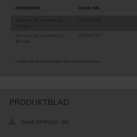
DIMENSION
DAFA NR.
60 mm x 25 m (vikad 30 x
620042768
30 mm)
60 mm x 25 m (vikad 12 x
620042767
48 mm)
Ladda ner produktbladet för mer information
PRODUKTBLAD
DAFA EZYFOLD - EN