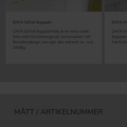
DAFA ExFoil ångspärr
DAFA Hi
DAFA ExFoil ångspärrfolie är en extra stark
DAFA HiF
folie med förstärkningsnät, konstruerad i ett
ångspärr
flerskiktsdesign som gör den extremt riv- och
fuktförh
slittålig.
MÅTT / ARTIKELNUMMER