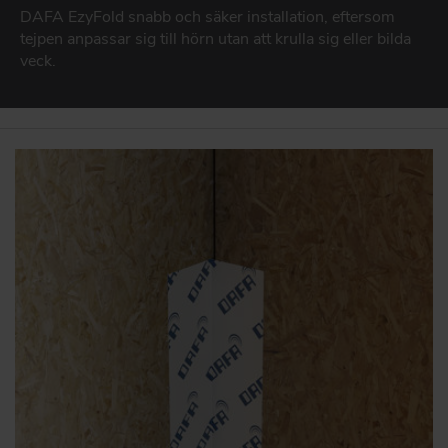
Produkter til facader
DAFA EzyFold snabb och säker installation, eftersom
DAFA BUILDING SOLUTIONS
tejpen anpassar sig till hörn utan att krulla sig eller bilda
DAFA GLAS, FÖNSTER- OCH DÖRRTÄTNING
DAFA INDUSTRIAL SOLUTIONS
veck.
Tätning av fönster och dörrar
DAFA GROUP
BYGGEINDUSTRI
Stærkt produktmatch til byggeindustrien
GARANTIER
DAFAs funktions- och produktgarantier
GÅ TILL PRODUKTER