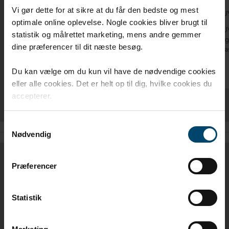
Vi gør dette for at sikre at du får den bedste og mest
DAFA Zero Waste
DAFA UV
optimale online oplevelse. Nogle cookies bliver brugt til
DAFA Zero Waste en stark universaltape utan
DAFA UV-
statistik og målrettet marketing, mens andre gemmer
liner.
underla
dine præferencer til dit næste besøg.
användas
Du kan vælge om du kun vil have de nødvendige cookies
eller alle cookies. Det er helt op til dig, hvilke cookies du
accepterer.
Samtykkevalg
Nødvendig
Præferencer
MÅTT / ARTIKELNUMMER
Statistik
DIMENSION
DAFA NR.