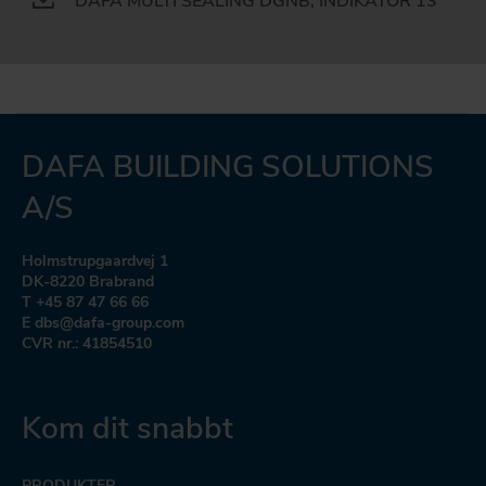
DAFA MULTI SEALING DGNB, INDIKATOR 13
DAFA BUILDING SOLUTIONS
A/S
Holmstrupgaardvej 1
DK-8220 Brabrand
T +45 87 47 66 66
E dbs@dafa-group.com
CVR nr.: 41854510
Kom dit snabbt
PRODUKTER