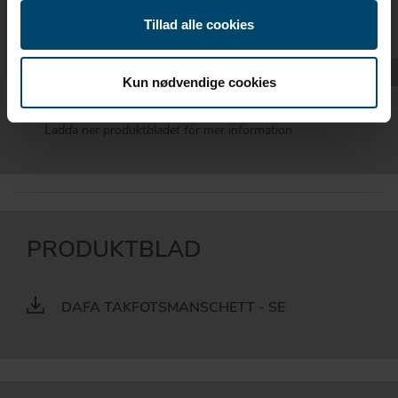
Tillad alle cookies
DIMENSION
DAFA NR.
45 x 190/245 mm
620011476
Kun nødvendige cookies
Ladda ner produktbladet för mer information
PRODUKTBLAD
DAFA TAKFOTSMANSCHETT - SE