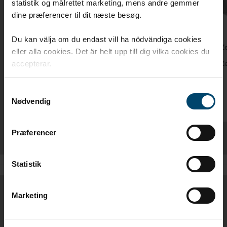
statistik og målrettet marketing, mens andre gemmer
dine præferencer til dit næste besøg.
Du kan välja om du endast vill ha nödvändiga cookies
DAFA ångspärrtejp – Grön
DAFA Ze
eller alla cookies. Det är helt upp till dig vilka cookies du
Kragen monteras enkelt, snabbt och säkert
DAFA Zer
accepterar.
över takstolarna och avslutas längst ned med
liner.
grön ångspärrtejp.
Samtykkevalg
Nødvendig
Præferencer
Statistik
Marketing
MÅTT / ARTIKELNUMMER