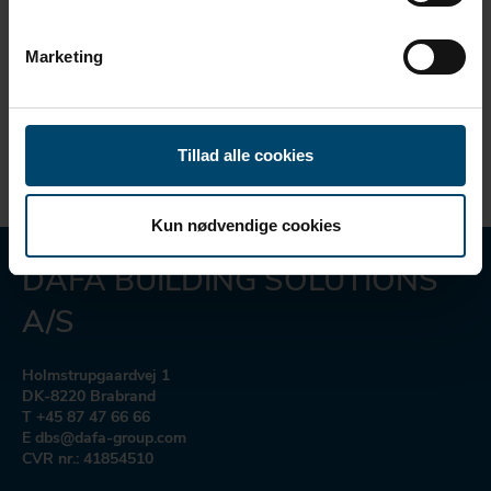
Marketing
Tillad alle cookies
Kun nødvendige cookies
DAFA BUILDING SOLUTIONS
A/S
Holmstrupgaardvej 1
DK-8220 Brabrand
T +45 87 47 66 66
E dbs@dafa-group.com
CVR nr.: 41854510