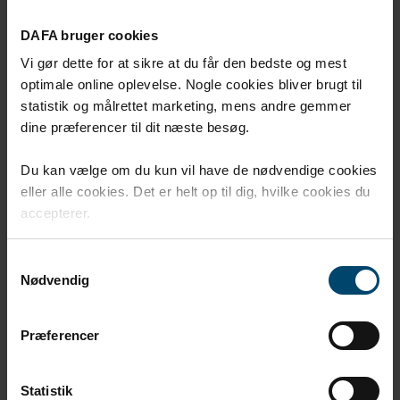
opgaver:
Termisk isolering (varme- og
DAFA bruger cookies
kuldeisolering)
Udvendig tætning, aflastning,
Vi gør dette for at sikre at du får den bedste og mest
understøtning og udfyldning mv.
optimale online oplevelse. Nogle cookies bliver brugt til
(produktet er UV-bestandigt).
statistik og målrettet marketing, mens andre gemmer
Tætninger og pakninger i opgaver
dine præferencer til dit næste besøg.
uden store mekaniske eller vedvarende
påvirkninger.
Du kan vælge om du kun vil have de nødvendige cookies
Emballageløsninger.
eller alle cookies. Det er helt op til dig, hvilke cookies du
accepterer.
Samtykkevalg
Nødvendig
Vil du vide mere?
Præferencer
Kontakta vår expert
Statistik