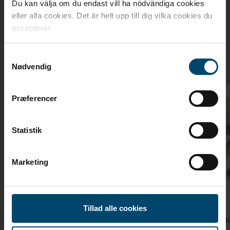
Relaterade produkter
Du kan välja om du endast vill ha nödvändiga cookies
eller alla cookies. Det är helt upp till dig vilka cookies du
Relaterade produkter för DAFA
accepterar.
Kron tätningslister
Samtykkevalg
Nødvendig
Præferencer
Statistik
Marketing
Tillad alle cookies
DAFA Cell tätningslister
Q-Lon tä