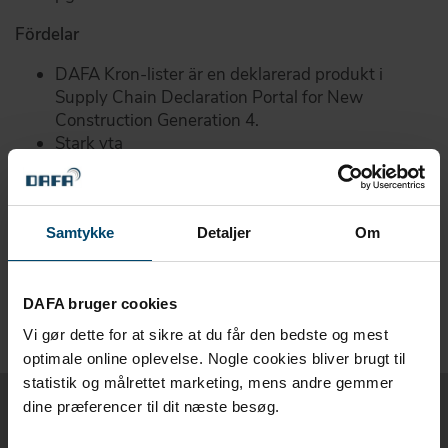
Fördelar
DAFA Kron-lister är en deklarerad produkt i
Supply Chain Declaration Portal for New
Construction Generation 4.
Stark yta
Bra UV-beständighet
Ljud-, värme- och vibrationsdämpning
Godkänd för dubbelglas
Samtykke
Detaljer
Om
Lätt att montera
Bra tätning mot kontaktytorna
Lång livslängd
Ekonomisk att använda
DAFA bruger cookies
Vi gør dette for at sikre at du får den bedste og mest
optimale online oplevelse. Nogle cookies bliver brugt til
statistik og målrettet marketing, mens andre gemmer
dine præferencer til dit næste besøg.