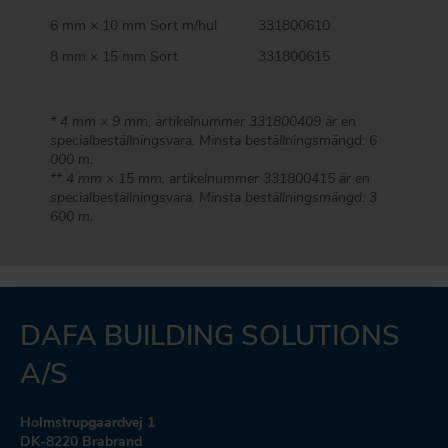
6 mm × 10 mm Sort m/hul
331800610
8 mm × 15 mm Sort
331800615
* 4 mm × 9 mm, artikelnummer 331800409 är en
specialbeställningsvara. Minsta beställningsmängd: 6
000 m.
** 4 mm × 15 mm, artikelnummer 331800415 är en
specialbeställningsvara. Minsta beställningsmängd: 3
600 m.
DAFA BUILDING SOLUTIONS
A/S
Holmstrupgaardvej 1
DK-8220 Brabrand