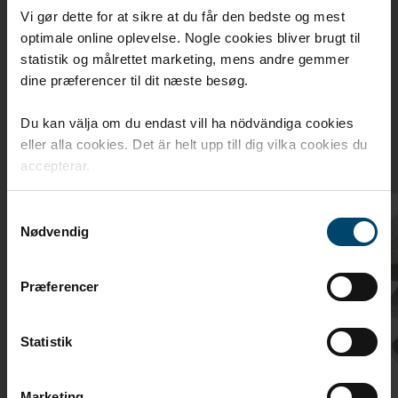
Vi gør dette for at sikre at du får den bedste og mest
optimale online oplevelse. Nogle cookies bliver brugt til
Relaterade produkter
statistik og målrettet marketing, mens andre gemmer
dine præferencer til dit næste besøg.
Relaterade produkter för DAFA Cell
Du kan välja om du endast vill ha nödvändiga cookies
tätningslister
eller alla cookies. Det är helt upp till dig vilka cookies du
accepterar.
Samtykkevalg
Nødvendig
Præferencer
Statistik
Marketing