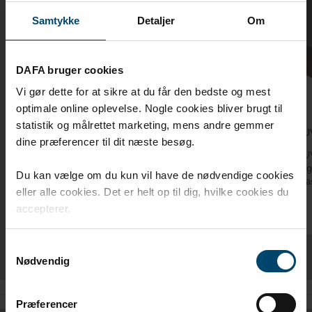
Samtykke
Detaljer
Om
DAFA bruger cookies
Vi gør dette for at sikre at du får den bedste og mest
optimale online oplevelse. Nogle cookies bliver brugt til
statistik og målrettet marketing, mens andre gemmer
DAFA Zero Waste
DAFA UV
dine præferencer til dit næste besøg.
DAFA Zero Waste en stark universaltape utan
DAFA UV-
liner.
underla
Du kan vælge om du kun vil have de nødvendige cookies
användas
eller alle cookies. Det er helt op til dig, hvilke cookies du
accepterer.
Samtykkevalg
Nødvendig
Præferencer