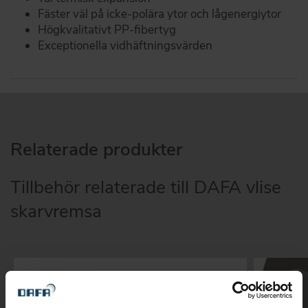
Fäster väl på icke-polära ytor och lågenergiytor
Högkvalitativt PP-fibertyg
Exceptionella vidhäftningsvärden
Relaterade produkter
Tillbehör relaterade till DAFA vlise
skarvremsa